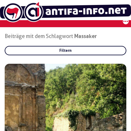
Zum
Inhalt
springen
Beiträge mit dem Schlagwort
Massaker
Filtern
Rubriken:
Gruppen:
Regionen: