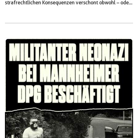
strafrechtlichen Konsequenzen verschont obwohl – oder
gerade weil – den Behörden längst klar ist, wie das
System Heise funktioniert. Bereits in 2008 wurde bei
einem Arbeitstreffen verschiedener Polizeidienststellen
unter der Schirmherrschaft des niedersächsischen
Landeskriminalamts festgehalten, durch Heises Agieren
sei in Fretterode eine „observationsfreie bzw. polizeifreie
Zone“ entstanden. Daran hat sich auch mehr als 15 Jahre
später nichts verändert, als Heise dem Kamerateam […]