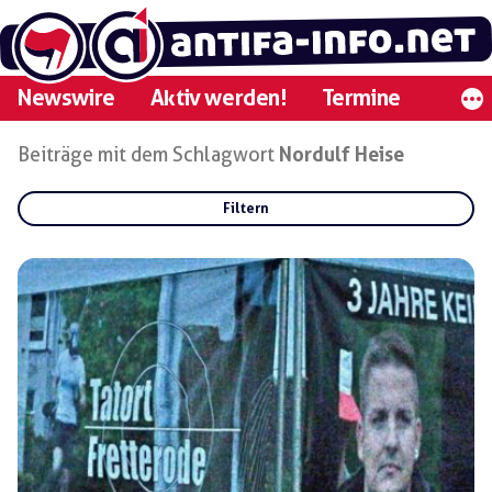
Zum
Inhalt
springen
Newswire
Aktiv werden!
Termine
Beiträge mit dem Schlagwort
Nordulf Heise
Filtern
Rubriken:
Gruppen:
Regionen: