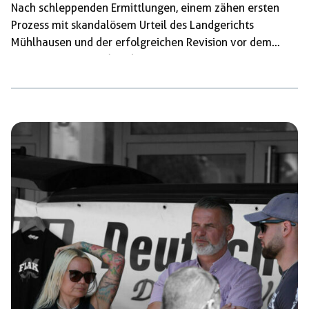
Nach schleppenden Ermittlungen, einem zähen ersten
Prozess mit skandalösem Urteil des Landgerichts
Mühlhausen und der erfolgreichen Revision vor dem
Bundesgerichtshof (BGH), bei dem das Urteil aufgehoben
wurde, wird der Fall nun seit Ende 2025 vor einer
anderen Kammer des gleichen Landgerichts neu
verhandelt. Der BGH hatte kritisiert, dass den Betroffenen
nicht ausreichend Glauben geschenkt und die Tat nicht
als schwerer Raub verurteilt worden war. Der juristische
Sieg bedeutet nun, dass der gesamte […]