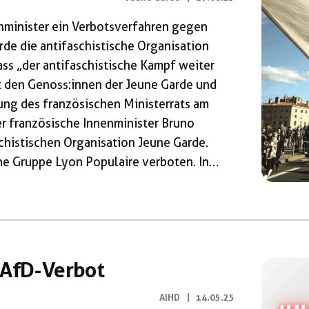
enminister ein Verbotsverfahren gegen
rde die antifaschistische Organisation
ass „der antifaschistische Kampf weiter
it den Genoss:innen der Jeune Garde und
zung des französischen Ministerrats am
 französische Innenminister Bruno
schistischen Organisation Jeune Garde.
he Gruppe Lyon Populaire verboten. In
ißt es, die Entscheidung stehe im
ng der Gesellschaft“. Rassistische
en Muslime, würden normalisiert,
linke Aktivist:innen oder sexuelle
 AfD-Verbot
AIHD
|
14.05.25