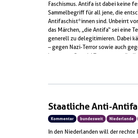
Faschismus. Antifa ist dabei keine f
Sammelbegriff für all jene, die ents
Antifaschist*innen sind. Unbeirrt vo
das Märchen, „die Antifa“ sei eine T
generell zu delegitimieren. Dabei k
– gegen Nazi-Terror sowie auch gege
hat zuerst Donald Trump angekündigt
Antrag des rechten Politikers Geert
niederländische Parlament beschloss
Und Viktor Orbán hat für Ungarn am F
Staatliche Anti-Antif
Kommentar
bundesweit
Niederlande
In den Niederlanden will der rechte P