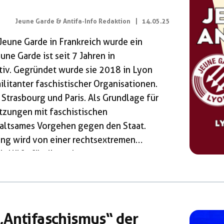
Jeune Garde & Antifa-Info Redaktion
|
14.05.25
Jeune Garde in Frankreich wurde ein
une Garde ist seit 7 Jahren in
tiv. Gegründet wurde sie 2018 in Lyon
litanter faschistischer Organisationen.
Strasbourg und Paris. Als Grundlage für
tzungen mit faschistischen
altsames Vorgehen gegen den Staat.
ng wird von einer rechtsextremen
it Hilfe für die rechtsextremen
ch nur noch mehr Legitimation und
n Mitglied der Jugendorganisation, das
im Gespräch mit junge Welt. Wir […]
„Antifaschismus“ der