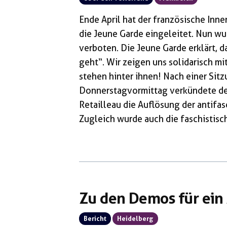
Ende April hat der französische Inn
die Jeune Garde eingeleitet. Nun wu
verboten. Die Jeune Garde erklärt, d
geht“. Wir zeigen uns solidarisch m
stehen hinter ihnen! Nach einer Sit
Donnerstagvormittag verkündete der
Retailleau die Auflösung der antifa
Zugleich wurde auch die faschistisc
einem Statement der Organisation he
Zusammenhang mit einer „Faschisieru
Argumentationen, insbesondere geg
täglich gebe es Angriffe gegen sie, 
Minderheiten. Die Regierung […]
Zu den Demos für ein
Bericht
Heidelberg