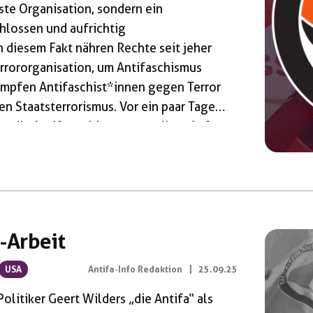
este Organisation, sondern ein
chlossen und aufrichtig
n diesem Fakt nähren Rechte seit jeher
errororganisation, um Antifaschismus
ämpfen Antifaschist*innen gegen Terror
n Staatsterrorismus. Vor ein paar Tagen
, die Antifa verbieten zu wollen. Auf
 Wilders hat wenige Tage später das
en, ein Verbot der Antifa einzuleiten.
reitag ein […]
a-Arbeit
USA
Antifa-Info Redaktion
|
25.09.25
olitiker Geert Wilders „die Antifa“ als