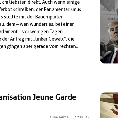
, am liebsten direkt. Auch wenn einige
erbot schreiben, der Parlamentarismus
s stellte mit der Bauernpartei
, dem – wen wundert es, bei einer
arlament – vor wenigen Tagen
er Antrag mit „linker Gewalt“, die
ngen gingen aber gerade vom rechten
so dem Trump-Trend nach, jegliche
 die Lupe zu nehmen und letztlich zu
chtsextremisten Charlie Kirk, versucht
anisation Jeune Garde
Jeune Garde
|
17.06.25