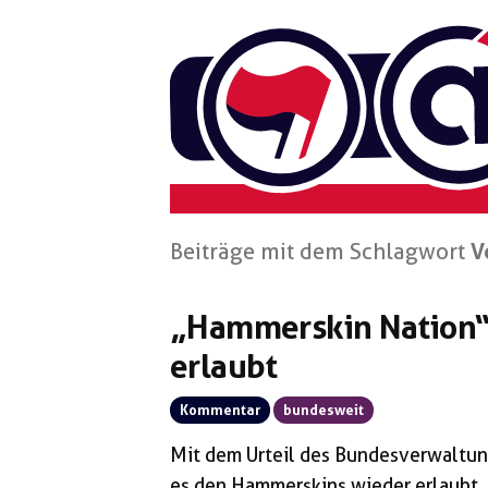
Zum
Inhalt
springen
Beiträge mit dem Schlagwort
V
„Hammerskin Nation“
erlaubt
Kommentar
bundesweit
Mit dem Urteil des Bundesverwaltu
es den Hammerskins wieder erlaubt, 