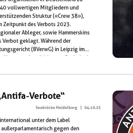
140 vollwertigen Mitgliedern und
erstützenden Struktur («Crew 38»),
m Zeitpunkt des Verbots 2023.
regionaler Ableger, sowie Hammerskins
s Verbot geklagt. Während der
ungsgericht (BVerwG) in Leipzig im
Hammerskins viel Interna Preis, in der
fügung widerlegen zu können. Das
 unter Nancy Faeser hatte die
e Vereinigung gefasst, als
 […]
„Antifa-Verbote“
Seebrücke Heidelberg
|
04.10.25
nternational unter dem Label
fa außerparlamentarisch gegen den