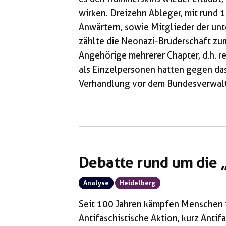
wirken. Dreizehn Ableger, mit rund 
Anwärtern, sowie Mitglieder der unt
zählte die Neonazi-Bruderschaft zu
Angehörige mehrerer Chapter, d.h. 
als Einzelpersonen hatten gegen da
Verhandlung vor dem Bundesverwalt
Dezember 2025 gaben die deutschen 
Hoffnung, den Kern der Verbotsver
Bundesministerium für Inneres (BMI)
Organisation nämlich als bundesweit
„Hammerskins Deutschland“. Dass es
Debatte rund um die 
Analyse
Heidelberg
Seit 100 Jahren kämpfen Menschen i
Antifaschistische Aktion, kurz Anti