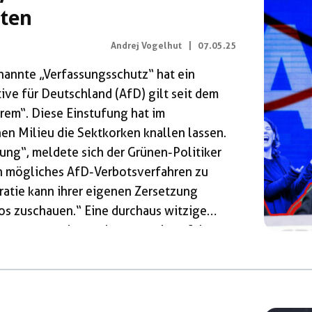
ten
Andrej Vogelhut
|
07.05.25
enannte „Verfassungsschutz“ hat ein
ve für Deutschland (AfD) gilt seit dem
trem“. Diese Einstufung hat im
hen Milieu die Sektkorken knallen lassen.
sung“, meldete sich der Grünen-Politiker
un mögliches AfD-Verbotsverfahren zu
atie kann ihrer eigenen Zersetzung
os zuschauen.“ Eine durchaus witzige
ann kommt, der noch vor wenigen Jahren
 in Bolivien gegen den demokratisch
identen Evo Morales befürwortete. Ein
 andere […]