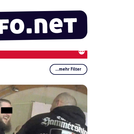
...mehr Filter
Rubriken:
Regionen:
Gruppen:
Schlagwörter:
Verb
ot