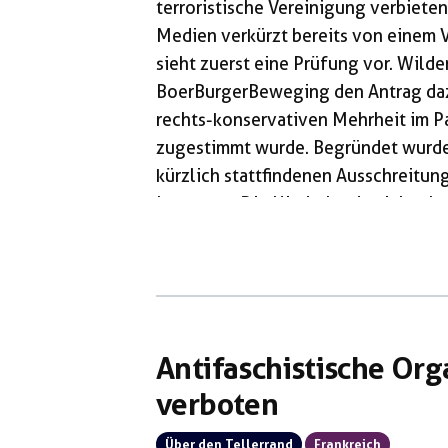
terroristische Vereinigung verbieten
Medien verkürzt bereits von einem V
sieht zuerst eine Prüfung vor. Wilder
BoerBurgerBeweging den Antrag dazu
rechts-konservativen Mehrheit im P
zugestimmt wurde. Begründet wurde d
kürzlich stattfindenen Ausschreitu
Lager aus. Die Niederlande zieht al
antifaschistische Gruppierung unter
bekämpfen. Nach dem Mord an dem Re
Trump den Mord […]
Antifaschistische Org
verboten
Über den Tellerrand
Frankreich