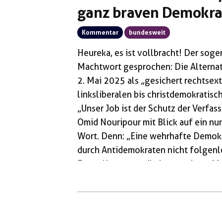
ganz braven Demokra
Kommentar
bundesweit
Heureka, es ist vollbracht! Der sog
Machtwort gesprochen: Die Alternati
2. Mai 2025 als „gesichert rechtsex
linksliberalen bis christdemokratisc
„Unser Job ist der Schutz der Verfas
Omid Nouripour mit Blick auf ein n
Wort. Denn: „Eine wehrhafte Demokr
durch Antidemokraten nicht folgenl
Formulierung, weil sie von einem M
einen US-gesteuerten Militärputsch
gewählten und sozialistischen Präs
Mann, dessen Partei stärker als jede