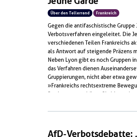
Jeune Garde
Über den Tellerrand
Frankreich
Gegen die antifaschistische Gruppe 
Verbotsverfahren eingeleitet. Die Je
verschiedenen Teilen Frankreichs ak
als Antwort auf steigende Präzens mi
Neben Lyon gibt es noch Gruppen in 
das Verfahren dienen Auseinanderse
Gruppierungen, nicht aber etwa gew
»Frankreichs rechtsextreme Bewegu
Regierung geschützt. Sie bietet dam
Gruppierungen, wodurch sie natürli
Motivation ziehen«, kommentiert ei
anonym bleiben möchte, am Sonntag 
AfD-Verbotsdebatte: 