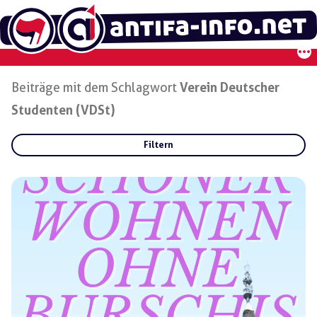
Zum
Inhalt
springen
Beiträge mit dem Schlagwort
Verein Deutscher
Studenten (VDSt)
Filtern
Rubriken:
Gruppen:
Regionen: