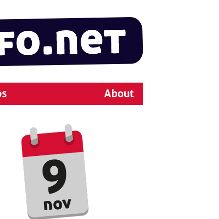
ps
About
9
nov