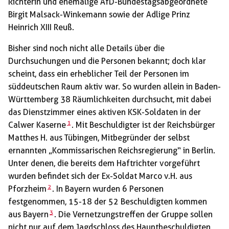
Richterin und ehemalige AfD-Bundestagsabgeordnete
Birgit Malsack-Winkemann sowie der Adlige Prinz
Heinrich XIII Reuß.
Bisher sind noch nicht alle Details über die
Durchsuchungen und die Personen bekannt; doch klar
scheint, dass ein erheblicher Teil der Personen im
süddeutschen Raum aktiv war. So wurden allein in Baden-
Württemberg 38 Räumlichkeiten durchsucht, mit dabei
das Dienstzimmer eines aktiven KSK-Soldaten in der
1
Calwer Kaserne
. Mit Beschuldigter ist der Reichsbürger
Matthes H. aus Tübingen, Mitbegründer der selbst
ernannten „Kommissarischen Reichsregierung“ in Berlin.
Unter denen, die bereits dem Haftrichter vorgeführt
wurden befindet sich der Ex-Soldat Marco v.H. aus
2
Pforzheim
. In Bayern wurden 6 Personen
festgenommen, 15-18 der 52 Beschuldigten kommen
3
aus Bayern
. Die Vernetzungstreffen der Gruppe sollen
nicht nur auf dem Jagdschloss des Hauptbeschuldigten