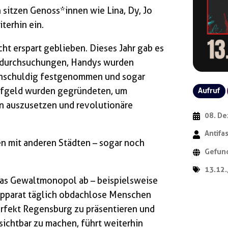
sitzen Genoss*innen wie Lina, Dy, Jo
terhin ein.
cht erspart geblieben. Dieses Jahr gab es
usdurchsuchungen, Handys wurden
unschuldig festgenommen und sogar
pfgeld wurden gegründeten, um
Aufruf
en auszusetzen und revolutionäre
08. D
Antifa
hen mit anderen Städten – sogar noch
Gefund
13.12.
das Gewaltmonopol ab – beispielsweise
sapparat täglich obdachlose Menschen
perfekt Regensburg zu präsentieren und
ichtbar zu machen, führt weiterhin