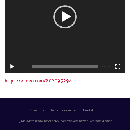
00:00
00:00
https://vimeo.com/802093294
Über uns
Beitrag einreichen
Kontakt
3jaar3zggmbxabwpukc4tlma2itkpntr6p4nip4lvcf56l52bra6ieid
.onion