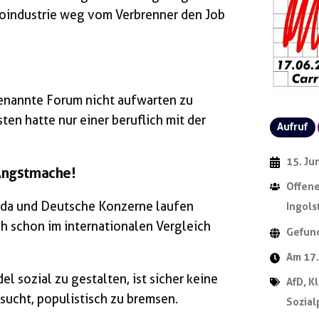
oindustrie weg vom Verbrenner den Job
genannte Forum nicht aufwarten zu
en hatte nur einer beruflich mit der
Aufruf
15. Ju
 Angstmache!
Offene
 da und Deutsche Konzerne laufen
Ingols
h schon im internationalen Vergleich
Gefun
Am 17.
l sozial zu gestalten, ist sicher keine
AfD
,
K
sucht, populistisch zu bremsen.
Sozial