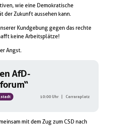
ktiven, wie eine Demokratische
ät der Zukunft aussehen kann.
unserer Kundgebung gegen das rechte
fft keine Arbeitsplätze!
er Angst.
gen AfD-
forum“
lstadt
10:00 Uhr
|
Carraraplatz
emeinsam mit dem Zug zum CSD nach