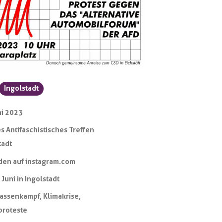
Ingolstadt
ni 2023
s Antifaschistisches Treffen
tadt
den auf instagram.com
 Juni in Ingolstadt
lassenkampf
,
Klimakrise
,
proteste