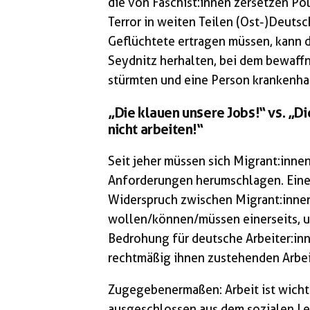
die von Faschist:innen zersetzen Pol
Terror in weiten Teilen (Ost-)Deuts
Geflüchtete ertragen müssen, kann 
Seydnitz herhalten, bei dem bewaff
stürmten und eine Person krankenha
„Die klauen unsere Jobs!“ vs. „D
nicht arbeiten!“
Seit jeher müssen sich Migrant:inne
Anforderungen herumschlagen. Eine 
Widerspruch zwischen Migrant:innen,
wollen/können/müssen einerseits, un
Bedrohung für deutsche Arbeiter:inne
rechtmäßig ihnen zustehenden Arbei
Zugegebenermaßen: Arbeit ist wicht
ausgeschlossen aus dem sozialen Leb