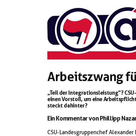
Zum
Inhalt
springen
Arbeitszwang fü
„Teil der Integrationsleistung“? C
einen Vorstoß, um eine Arbeitspflich
steckt dahinter?
Ein Kommentar von Phillipp Naz
CSU-Landesgruppenchef Alexander D