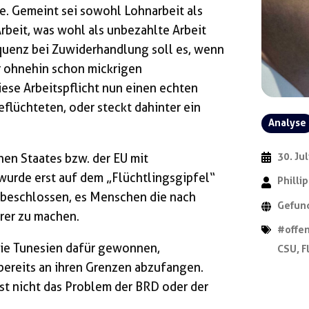
te. Gemeint sei sowohl Lohnarbeit als
beit, was wohl als unbezahlte Arbeit
uenz bei Zuwiderhandlung soll es, wenn
r ohnehin schon mickrigen
ese Arbeitspflicht nun einen echten
eflüchteten, oder steckt dahinter ein
Analyse
en Staates bzw. der EU mit
30. Ju
wurde erst auf dem „Flüchtlingsgipfel“
Philli
 beschlossen, es Menschen die nach
Gefund
rer zu machen.
#offe
wie Tunesien dafür gewonnen,
CSU
,
F
bereits an ihren Grenzen abzufangen.
ist nicht das Problem der BRD oder der