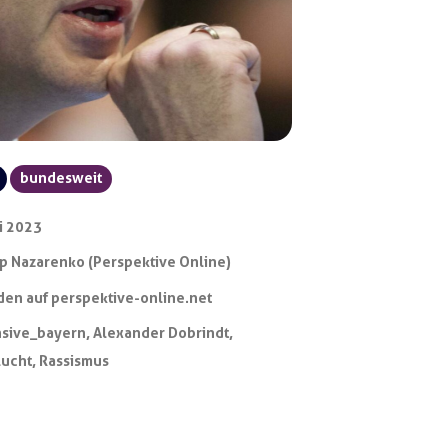
bundesweit
li 2023
pp Nazarenko (Perspektive Online)
en auf perspektive-online.net
nsive_bayern
,
Alexander Dobrindt
,
lucht
,
Rassismus