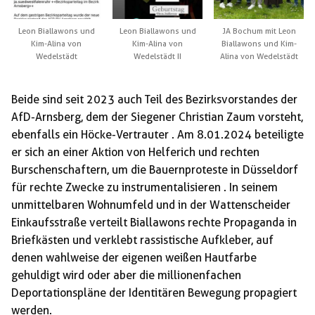
Leon Biallawons und
Leon Biallawons und
JA Bochum mit Leon
Kim-Alina von
Kim-Alina von
Biallawons und Kim-
Wedelstädt
Wedelstädt II
Alina von Wedelstädt
Beide sind seit 2023 auch Teil des Bezirksvorstandes der
AfD-Arnsberg, dem der Siegener Christian Zaum vorsteht,
ebenfalls ein Höcke-Vertrauter . Am 8.01.2024 beteiligte
er sich an einer Aktion von Helferich und rechten
Burschenschaftern, um die Bauernproteste in Düsseldorf
für rechte Zwecke zu instrumentalisieren . In seinem
unmittelbaren Wohnumfeld und in der Wattenscheider
Einkaufsstraße verteilt Biallawons rechte Propaganda in
Briefkästen und verklebt rassistische Aufkleber, auf
denen wahlweise der eigenen weißen Hautfarbe
gehuldigt wird oder aber die millionenfachen
Deportationspläne der Identitären Bewegung propagiert
werden.