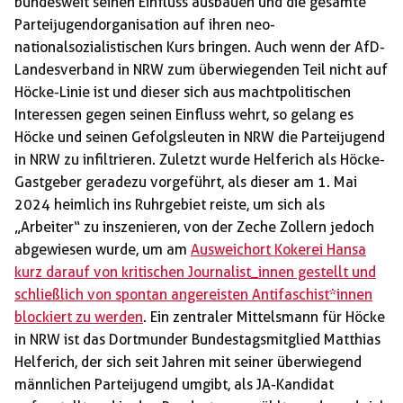
bundesweit seinen Einfluss ausbauen und die gesamte
Parteijugendorganisation auf ihren neo-
nationalsozialistischen Kurs bringen. Auch wenn der AfD-
Landesverband in NRW zum überwiegenden Teil nicht auf
Höcke-Linie ist und dieser sich aus machtpolitischen
Interessen gegen seinen Einfluss wehrt, so gelang es
Höcke und seinen Gefolgsleuten in NRW die Parteijugend
in NRW zu infiltrieren. Zuletzt wurde Helferich als Höcke-
Gastgeber geradezu vorgeführt, als dieser am 1. Mai
2024 heimlich ins Ruhrgebiet reiste, um sich als
„Arbeiter“ zu inszenieren, von der Zeche Zollern jedoch
abgewiesen wurde, um am
Ausweichort Kokerei Hansa
kurz darauf von kritischen Journalist_innen gestellt und
schließlich von spontan angereisten Antifaschist*innen
blockiert zu werden
. Ein zentraler Mittelsmann für Höcke
in NRW ist das Dortmunder Bundestagsmitglied Matthias
Helferich, der sich seit Jahren mit seiner überwiegend
männlichen Parteijugend umgibt, als JA-Kandidat