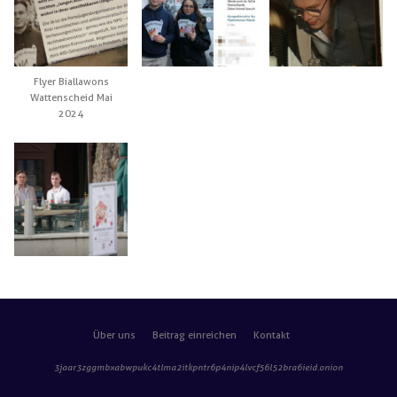
Flyer Biallawons
Wattenscheid Mai
2024
Über uns
Beitrag einreichen
Kontakt
3jaar3zggmbxabwpukc4tlma2itkpntr6p4nip4lvcf56l52bra6ieid
.onion