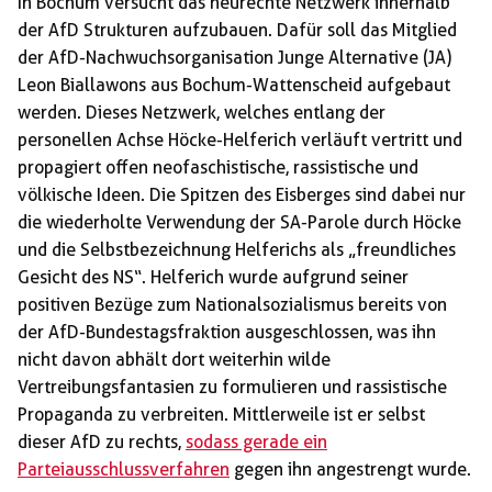
In Bochum versucht das neurechte Netzwerk innerhalb
der AfD Strukturen aufzubauen. Dafür soll das Mitglied
der AfD-Nachwuchsorganisation Junge Alternative (JA)
Leon Biallawons aus Bochum-Wattenscheid aufgebaut
werden. Dieses Netzwerk, welches entlang der
personellen Achse Höcke-Helferich verläuft vertritt und
propagiert offen neofaschistische, rassistische und
völkische Ideen. Die Spitzen des Eisberges sind dabei nur
die wiederholte Verwendung der SA-Parole durch Höcke
und die Selbstbezeichnung Helferichs als „freundliches
Gesicht des NS“. Helferich wurde aufgrund seiner
positiven Bezüge zum Nationalsozialismus bereits von
der AfD-Bundestagsfraktion ausgeschlossen, was ihn
nicht davon abhält dort weiterhin wilde
Vertreibungsfantasien zu formulieren und rassistische
Propaganda zu verbreiten. Mittlerweile ist er selbst
dieser AfD zu rechts,
sodass gerade ein
Parteiausschlussverfahren
gegen ihn angestrengt wurde.