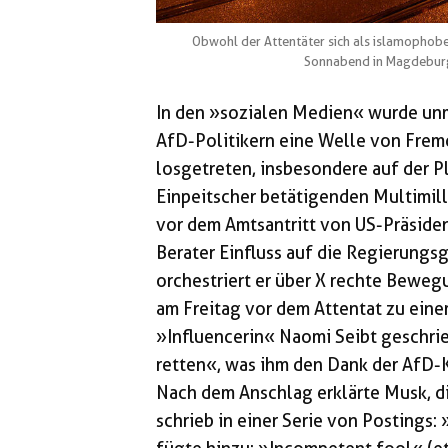
Obwohl der Attentäter sich als islamophobe
Sonnabend in Magdeburg
In den »sozialen Medien« wurde unm
AfD-Politikern eine Welle von Fre
losgetreten, insbesondere auf der Pl
Einpeitscher betätigenden Multimill
vor dem Amtsantritt von US-Präside
Berater Einfluss auf die Regierungs
orchestriert er über X rechte Beweg
am Freitag vor dem Attentat zu ein
»Influencerin« Naomi Seibt geschri
retten«, was ihm den Dank der AfD-
Nach dem Anschlag erklärte Musk, di
schrieb in einer Serie von Postings: