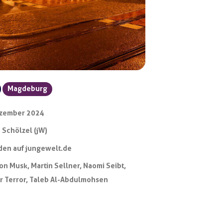
Magdeburg
ezember 2024
 Schölzel (jW)
den auf jungewelt.de
lon Musk
,
Martin Sellner
,
Naomi Seibt
,
r Terror
,
Taleb Al-Abdulmohsen