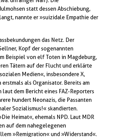
wa: unfähiger Narr). Die
ulmohsen statt dessen Abschiebung,
angt, nannte er »suizidale Empathie der
assbekundungen das Netz. Der
Sellner, Kopf der sogenannten
m Beispiel von elf Toten in Magdeburg,
ren Tätern auf der Flucht und erklärte
 »sozialen Medien«, insbesondere X,
 erstmals als Organisator. Bereits am
laut dem Bericht eines FAZ-Reporters
re hundert Neonazis, die Passanten
aler Sozialismus!« skandierten.
i »Die Heimat«, ehemals NPD. Laut MDR
ten auf dem nahegelegenen
allem »Remigration« und »Widerstand«.