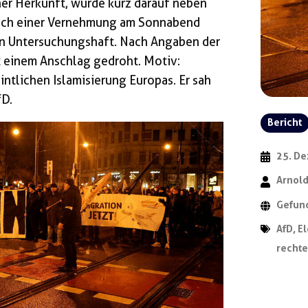
her Herkunft, wurde kurz darauf neben
ch einer Vernehmung am Sonnabend
 in Untersuchungshaft. Nach Angaben der
it einem Anschlag gedroht. Motiv:
ntlichen Islamisierung Europas. Er sah
fD.
Bericht
25. D
Arnold
Gefun
AfD
,
E
rechte