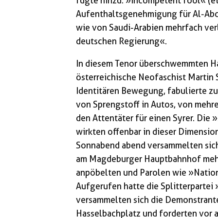
fügte hinzu: »Incompetent fool« (et
Aufenthaltsgenehmigung für Al-Abd
wie von Saudi-Arabien mehrfach verl
deutschen Regierung«.
In diesem Tenor überschwemmten H
österreichische Neofaschist Martin 
Identitären Bewegung, fabulierte zu
von Sprengstoff in Autos, von mehre
den Attentäter für einen Syrer. Die
wirkten offenbar in dieser Dimension
Sonnabend abend versammelten sich 
am Magdeburger Hauptbahnhof mehre
anpöbelten und Parolen wie »Nation
Aufgerufen hatte die Splitterparte
versammelten sich die Demonstran
Hasselbachplatz und forderten vor 