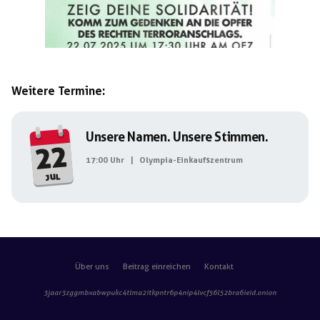
Weitere Termine:
Unsere Namen. Unsere Stimmen.
22
17:00 Uhr
|
Olympia-Einkaufszentrum
jul
Über uns
Beitrag einreichen
Kontakt
3jaar3zggmbxabwpukc4tlma2itkpntr6p4nip4lvcf56l52bra6ieid
.onion