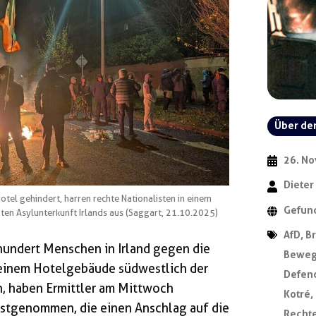
Über de
26. N
Dieter
tel gehindert, harren rechte Nationalisten in einem
Gefun
en Asylunterkunft Irlands aus (Saggart, 21.10.2025)
AfD
,
B
undert Menschen in Irland gegen die
Beweg
 einem Hotelgebäude südwestlich der
Defenc
n, haben Ermittler am Mittwoch
Kotré
,
tgenommen, die einen Anschlag auf die
Rechte