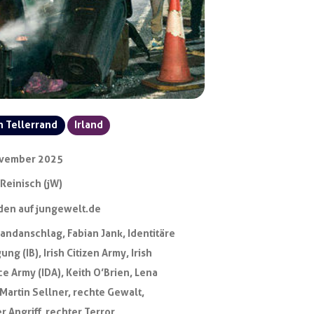
n Tellerrand
Irland
ovember 2025
 Reinisch (jW)
den auf jungewelt.de
randanschlag
,
Fabian Jank
,
Identitäre
ung (IB)
,
Irish Citizen Army
,
Irish
e Army (IDA)
,
Keith O’Brien
,
Lena
Martin Sellner
,
rechte Gewalt
,
r Angriff
,
rechter Terror