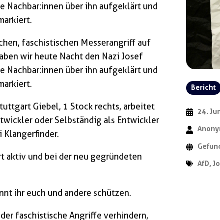
ne Nachbar:innen über ihn aufgeklärt und
arkiert.
chen, faschistischen Messerangriff auf
haben wir heute Nacht den Nazi Josef
ne Nachbar:innen über ihn aufgeklärt und
arkiert.
Bericht
uttgart Giebel, 1 Stock rechts, arbeitet
24. Ju
twickler oder Selbständig als Entwickler
Anon
 Klangerfinder.
Gefund
rt aktiv und bei der neu gegründeten
AfD
,
Jo
nnt ihr euch und andere schützen.
der faschistische Angriffe verhindern,