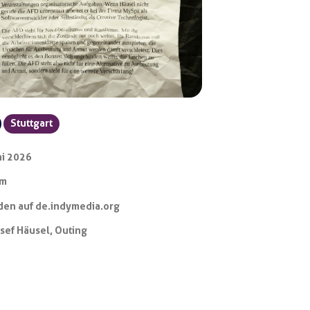
Stuttgart
ni 2026
ym
en auf de.indymedia.org
sef Häusel
,
Outing