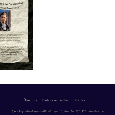
Über uns
Beitrag einreichen
Kontakt
3jaar3zggmbxabwpukc4tlma2itkpntr6p4nip4lvcf56l52bra6ieid
.onion