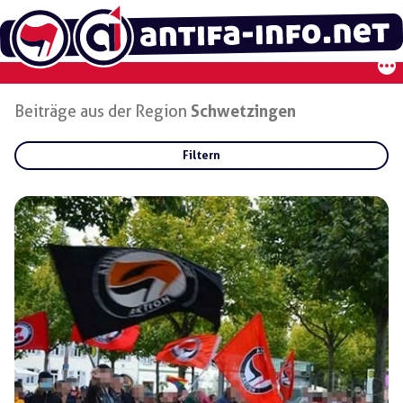
Zum
Inhalt
springen
Beiträge aus der Region
Schwetzingen
Filtern
Rubriken:
Gruppen:
Regionen:
Schwetzingen