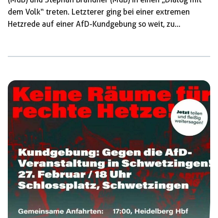
dem Volk“ treten. Letzterer ging bei einer extremen
Hetzrede auf einer AfD-Kundgebung so weit, zu
behaupten, Antifaschist*innen seien das Resultat von
Inzucht und Zoophilie. Um die Technik für die
monologisierenden AfD-Hetzer kümmerte sich der in der
Rhein-Neckar-Region berüchtigte rechte Aktivist Siamak
Bozcheloi, der dem AfD-nahen, aus der
„Antihygienistischen Aktion“ entstandenen Verein
„Initiative für Demokratie und Aufklärung“ (IDA)
angehört, deren eigenständige Liste bei der letzten
Kommunalwahl […]