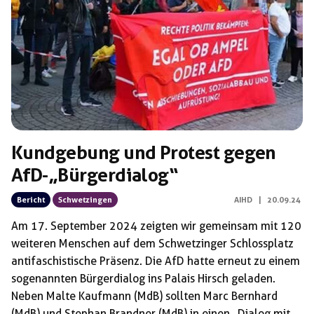
Schlagwörter:
Kundgebung und Protest gegen
AfD-„Bürgerdialog“
Bericht
Schwetzingen
AIHD
|
20.09.24
Am 17. September 2024 zeigten wir gemeinsam mit 120
weiteren Menschen auf dem Schwetzinger Schlossplatz
antifaschistische Präsenz. Die AfD hatte erneut zu einem
sogenannten Bürgerdialog ins Palais Hirsch geladen.
Neben Malte Kaufmann (MdB) sollten Marc Bernhard
(MdB) und Stephan Brandner (MdB) in einen „Dialog mit