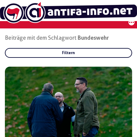
Zum
Inhalt
springen
Beiträge mit dem Schlagwort
Bundeswehr
Filtern
Rubriken:
Gruppen:
Regionen: