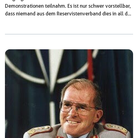
Demonstrationen teilnahm. Es ist nur schwer vorstellbar,
dass niemand aus dem Reservistenverband dies in all den
Jahren bemerkt hat. Zum Volkstrauertag am 15.
November finden in Deutschland zahlreiche offizielle
Gedenkveranstaltungen für die Opfer von »Krieg und
Gewalt« statt. In Zeiten zunehmender Militarisierung der
Gesellschaft nutzen Bundeswehr und ihre
Reservistenverbände diesen Anlass, sich öffentlich
darzustellen. So beteiligten sich Angehörige der
Soldaten- und Reservistenkameradschaft Aschaffenburg-
Schweinheim mit einer Ehrenwache an der zentralen
Gedenkveranstaltung in der Aschaffenburger
Muttergottespfarrkirche, […]