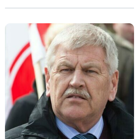
vom damaligen Bundeswehr-Generalinspekteur Klaus
Naumann, wurde die »nationale Interessenlage«
Deutschlands ins Zentrum der Sicherheitspolitik des
neuen Deutschlands gerückt. Von Naumann stammt der
Satz: »Es gibt zwei Währungen in der Welt:
wirtschaftliche Macht und die militärischen Mittel, sie
durchzusetzen« (laut Spiegel 3/93). Zu seiner Zeit wurde
[…]