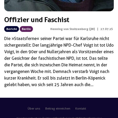
Offizier und Faschist
Bericht
Berlin
Henning von Stoltzenberg (jW)
|
27.07.25
Die »Staatsferne« seiner Partei war für Karlsruhe nicht
sichergestellt: Der langjährige NPD-Chef Voigt ist tot Udo
Voigt, in den 90er und Nullerjahren als Vorsitzender eines
der Gesichter der faschistischen NPD, ist tot. Das teilte
die Partei, die sich inzwischen Die Heimat nennt, in der
vergangenen Woche mit. Demnach verstarb Voigt nach
kurzer Krankheit. Er soll bis zuletzt in Berlin-Köpenick
gelebt haben, wo sich seit 25 Jahren auch die
Bundesgeschäftsstelle der Partei befindet. Das Haus in
einem in der Nachwendezeit von Leerstand geprägten
Arbeiterviertel in unmittelbarer Nähe der Gedenkstätte
Über uns
Beitrag einreichen
Kontakt
für die Opfer des als Köpenicker Blutwoche bekannten
SA-Terrors im Juni 1933 hatte ein Rentner aus Baden-