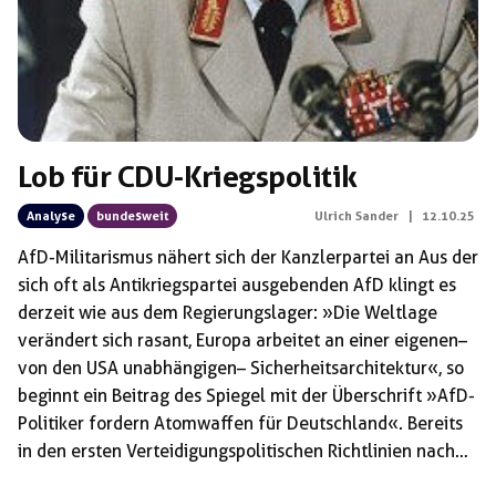
Lob für CDU-Kriegspolitik
Analyse
bundesweit
Ulrich Sander
|
12.10.25
AfD-Militarismus nähert sich der Kanzlerpartei an Aus der
sich oft als Antikriegspartei ausgebenden AfD klingt es
derzeit wie aus dem Regierungslager: »Die Weltlage
verändert sich rasant, Europa arbeitet an einer eigenen –
von den USA unabhängigen – Sicherheitsarchitektur«, so
beginnt ein Beitrag des Spiegel mit der Überschrift »AfD-
Politiker fordern Atomwaffen für Deutschland«. Bereits
in den ersten Verteidigungspolitischen Richtlinien nach
dem Anschluss der DDR an die Bundesrepublik, verfasst