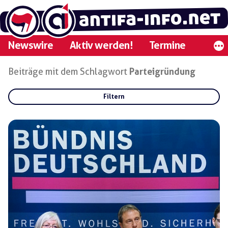
Zum
Inhalt
springen
Newswire
Aktiv werden!
Termine
Beiträge mit dem Schlagwort
Parteigründung
Filtern
Rubriken:
Gruppen:
Regionen: