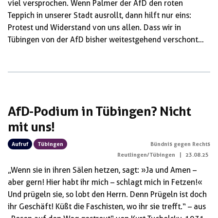
viel versprochen. Wenn Palmer der AfD den roten
Teppich in unserer Stadt ausrollt, dann hilft nur eins:
Protest und Widerstand von uns allen. Dass wir in
Tübingen von der AfD bisher weitestgehend verschont
geblieben sind, ist keine Selbstverständlichkeit, das
müssen wir aktiv verteidigen. Und genau das haben wir
heute gemacht: mit vielfältigem und lautstarkem Protest
vor und in der Halle – so laut, dass über eine Stunde
hinweg weder Markus Frohnmaier noch Boris Palmer […]
AfD-Podium in Tübingen? Nicht
mit uns!
Aufruf
Tübingen
Bündnis gegen Rechts
Reutlingen/Tübingen
|
23.08.25
„Wenn sie in ihren Sälen hetzen, sagt: »Ja und Amen –
aber gern! Hier habt ihr mich – schlagt mich in Fetzen!«
Und prügeln sie, so lobt den Herrn. Denn Prügeln ist doch
ihr Geschäft! Küßt die Faschisten, wo ihr sie trefft.“ – aus