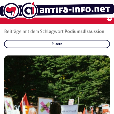
Zum
Inhalt
springen
Beiträge mit dem Schlagwort
Podiumsdiskussion
Filtern
Rubriken:
Gruppen:
Regionen: