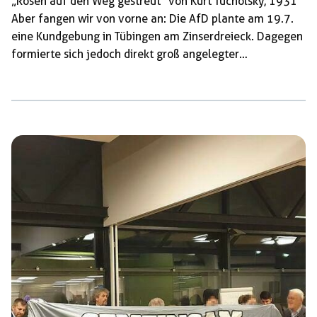
„Rosen auf den Weg gestreut“ von Kurt Tucholsky, 1931
Aber fangen wir von vorne an: Die AfD plante am 19.7.
eine Kundgebung in Tübingen am Zinserdreieck. Dagegen
formierte sich jedoch direkt groß angelegter
Gegenprotest. Von überall her war Empörung zu hören.
Störaktionen, Kundgebungen und Demos waren
angekündigt. Ein Auftreten der AfD schien quasi
unmöglich. In dieser Situation fürchteten einige lokale
Geschäfte um die Umsätze ihres
Sommerschlussverkaufs. […]