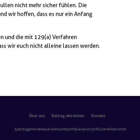
 Bullen nicht mehr sicher fühlen. Die
und wir hoffen, dass es nur ein Anfang
n und die mit 129(a) Verfahren
s wir euch nicht alleine lassen werden.
Über uns
Beitrag einreichen
Kontakt
3jaar3zggmbxabwpukc4tlma2itkpntr6p4nip4lvcf56l52bra6ieid
.onion