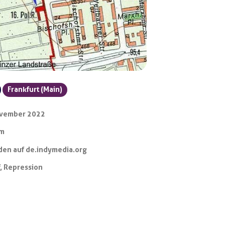
Frankfurt (Main)
ovember 2022
ym
en auf de.indymedia.org
f
,
Repression