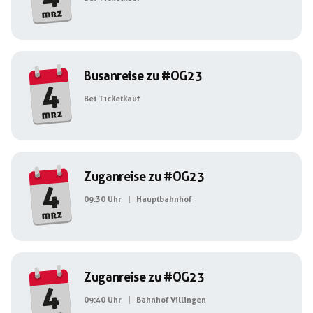
mrz
Busanreise zu #OG23
4
Bei Ticketkauf
mrz
Zuganreise zu #OG23
4
09:30 Uhr
|
Hauptbahnhof
mrz
Zuganreise zu #OG23
4
09:40 Uhr
|
Bahnhof Villingen