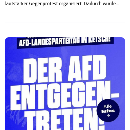
lautstarker Gegenprotest organisiert. Dadurch wurde
auch in der Kleinstadt Ketsch nicht zugelassen, dass die
AfD unwidersprochen ihren Parteitag in der Rheinhalle
abhalten konnte. Es ist jedoch wichtig, es nicht bei
symbolischen Protesten zu belassen, sondern auch
praktischen Widerstand gegen die Veranstaltungen der
AfD zu leisten. Deshalb wurde als Reaktion auf den
Landesparteitag in Ketsch in der Nacht von Donnerstag
auf Freitag die […]