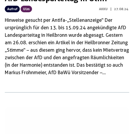
Aufruf
Ulm
AKKU
|
27.08.24
Hinweise gesucht per Antifa-„Stellenanzeige“ Der
ursprünglich für den 13. bis 15.09.24 angekündigte AfD
Landesparteitag in Heilbronn wurde abgesagt. Gestern
am 26.08. erschien ein Artikel in der Heilbronner Zeitung
„Stimme“ – aus diesem ging hervor, dass kein Mietvertrag
zwischen der AfD und den angefragten Räumlichkeiten
(in der Harmonie) entstanden ist. Das bestätigt so auch
Markus Frohnmeier, AfD BaWü Vorsitzender –
spannenderweise wurde er von dem Journalisten der
Stimme direkt und ausschließlich gefragt, ob der
Parteitag nun in Ulm stattfinden wird. Unsere
Einschätzung: Es gibt einige, aber nicht viele
Räumlichkeiten, die groß genug wären für einen AfD
Parteitag. Der letzte Parteitag endete im Chaos, weil die
Halle mit 1.040 Sitzplätzen nicht reichte […]