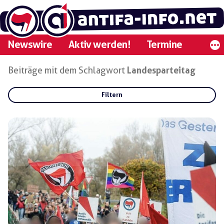
Zum
Inhalt
springen
Newswire
Aktiv werden!
Termine
Beiträge mit dem Schlagwort
Landesparteitag
Filtern
Rubriken:
Gruppen:
Regionen: