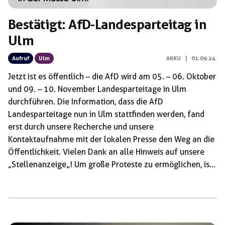
Bestätigt: AfD-Landesparteitag in
Ulm
Aufruf
Ulm
AKKU
|
01.09.24
Jetzt ist es öffentlich – die AfD wird am 05. – 06. Oktober
und 09. – 10. November Landesparteitage in Ulm
durchführen. Die Information, dass die AfD
Landesparteitage nun in Ulm stattfinden werden, fand
erst durch unsere Recherche und unsere
Kontaktaufnahme mit der lokalen Presse den Weg an die
Öffentlichkeit. Vielen Dank an alle Hinweis auf unsere
„Stellenanzeige„! Um große Proteste zu ermöglichen, ist
es wichtig, dass solche Informationen so schnell wie
möglich veröffentlicht werden. Wir werden die
Landesparteitage in Ulm nicht unkommentiert lassen. Die
AfD ist eine völkisch- nationalistische Partei mit einem