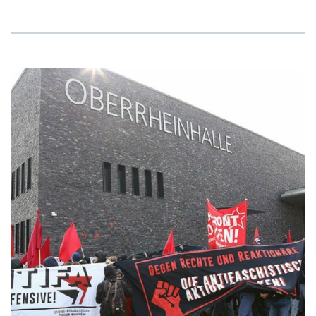
auf den Weg zurück in die Innenstadt. Nur wenigen
Metern nach Beginn der Demonstration versuchte die
sichtlich unvorbereitete und überrumpelte Polizei die
kämpferische Demonstration aufzuhalten. Erst nach
circa 200 Metern gelang es den Cops, die Demonstration
unter Einsatz von massiver Gewalt zu stoppen. Im
Verlauf der unübersichtlichen Situation verloren die Cops
Helme, Schlagstöcke und interne Dokumente, […]