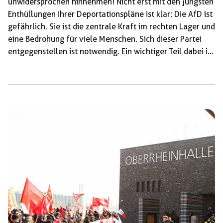
unwidersprochen hinnehmen! Nicht erst mit den jüngsten
Enthüllungen ihrer Deportationspläne ist klar: Die AfD ist
gefährlich. Sie ist die zentrale Kraft im rechten Lager und
eine Bedrohung für viele Menschen. Sich dieser Partei
entgegenstellen ist notwendig. Ein wichtiger Teil dabei ist
der Widerstand gegen rechte Veranstaltungen und der
direkte und vielfältige Protest – kommt mit auf die
Straße gegen den AfD Landesparteitag in Rottweil.
Hintergrund des jetzt angesetzten Parteitages ist der
Streit, der sich bereits länger durch den Landesverband
zieht und dessen Hintergrund die Richtungskämpfe
zwischen faschistischem Flügel, […]