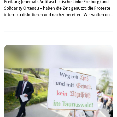
Freiburg (ehemals Antifaschistische Linke Freiburg) und
Solidarity Ortenau – haben die Zeit genutzt, die Proteste
intern zu diskutieren und nachzubereiten. Wir wollen uns
dabei nicht lange mit einer detaillierten Erzählung des
Tages aufhalten. Vielmehr wollen wir aus Perspektive der
lokalen und überregionalen Strukturen, die an der
Organisation der Proteste beteiligt waren, eine
gemeinsame politische Bewertung ziehen und
Erkenntnisse für die antifaschistische Bewegung
festhalten und weitergeben. Ausgangslage Wichtig dafür
ist ein kurzer Abriss der […]