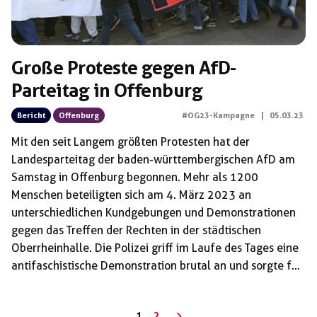
Große Proteste gegen AfD-
Parteitag in Offenburg
Bericht
Offenburg
#OG23-Kampagne
|
05.03.23
Mit den seit Langem größten Protesten hat der
Landesparteitag der baden-württembergischen AfD am
Samstag in Offenburg begonnen. Mehr als 1200
Menschen beteiligten sich am 4. März 2023 an
unterschiedlichen Kundgebungen und Demonstrationen
gegen das Treffen der Rechten in der städtischen
Oberrheinhalle. Die Polizei griff im Laufe des Tages eine
antifaschistische Demonstration brutal an und sorgte für
deren Auflösung.
Seitennummerierung
1
2