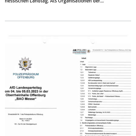
hessischen Landtag. Als Organisationen der
Zivilgesellschaft protestieren wir gegen die vom
Verfassungsschutz beobachtete Partei und ihr
reaktionäres Gesellschafts- und Familienbild. Wir lassen
es nicht unwidersprochen, dass sie gegen Vielfalt und
Diversität polemisiert, rassistische Vorurteile verbreitet
und den menschengemachten Klimawandel leugnet.
Dem stellen wir uns entgegen und rufen unsere
Mitglieder, Unterstützer*innen und […]