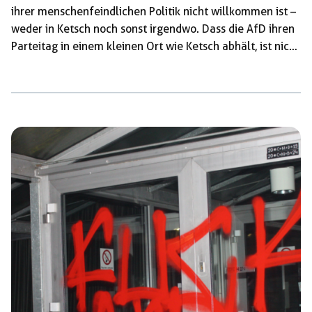
ihrer menschenfeindlichen Politik nicht willkommen ist –
weder in Ketsch noch sonst irgendwo. Dass die AfD ihren
Parteitag in einem kleinen Ort wie Ketsch abhält, ist nicht
zuletzt ein taktischer Rückzug vor konstantem
antifaschistischem Protest in größeren Städten, der in
den vergangenen Jahren immer wieder erfolgreich war
und in einigen Fällen den geplanten Ablauf von AfD-Tref-
fen verhinderte. Umso wichtiger ist es deshalb, nicht
zuzulassen, dass die AfD diesem Protest entgeht, indem
sie auf […]