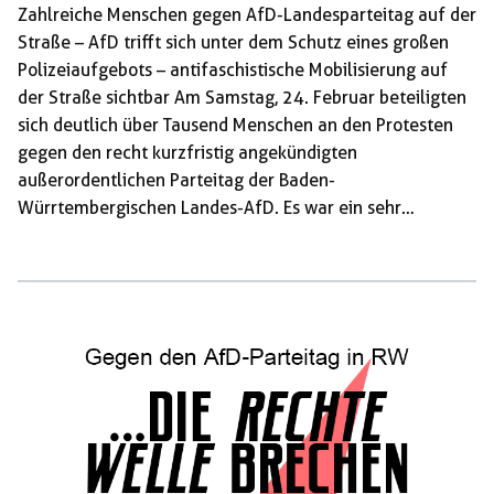
Zahlreiche Menschen gegen AfD-Landesparteitag auf der
Straße – AfD trifft sich unter dem Schutz eines großen
Polizeiaufgebots – antifaschistische Mobilisierung auf
der Straße sichtbar Am Samstag, 24. Februar beteiligten
sich deutlich über Tausend Menschen an den Protesten
gegen den recht kurzfristig angekündigten
außerordentlichen Parteitag der Baden-
Würrtembergischen Landes-AfD. Es war ein sehr
unterschiedliches Spektrum welches zu Protesten
Aufgerufen hatte, aus Rottweil war es der bürgerliche
Zusammenschluss „Rottweil bleibt bunt“. Daneben waren
es wir vom Offenen Antifaschistisches Treffen VS welche
mobilisierten – als eigener Akteur und mit einem eigenen
Aufruf – ebenfalls um 9:30 Uhr an die Stadthalle. Im
Vorfeld wurde deutlich das es nicht gelingen wird die AfD
in der Durchführung […]