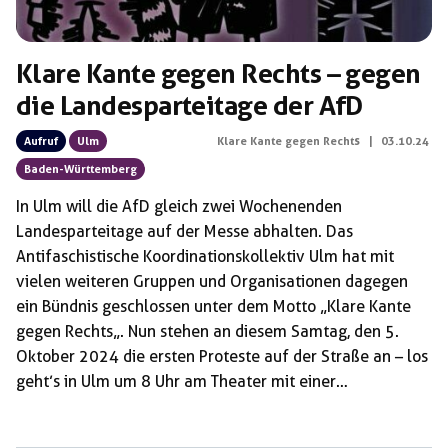
Klare Kante gegen Rechts – gegen
die Landesparteitage der AfD
Aufruf
Ulm
Klare Kante gegen Rechts
|
03.10.24
Baden-Württemberg
In Ulm will die AfD gleich zwei Wochenenden
Landesparteitage auf der Messe abhalten. Das
Antifaschistische Koordinationskollektiv Ulm hat mit
vielen weiteren Gruppen und Organisationen dagegen
ein Bündnis geschlossen unter dem Motto „Klare Kante
gegen Rechts„. Nun stehen an diesem Samtag, den 5.
Oktober 2024 die ersten Proteste auf der Straße an – los
geht’s in Ulm um 8 Uhr am Theater mit einer
Demonstration zu Messe. Konkretere Informationen vor
allem die Anreisen, denen ihr euch anschließen könnt,