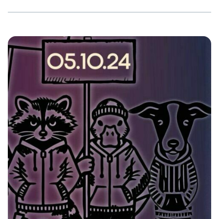
ihrem Parteitag will die AfD die Landessatzung
„Zukunftsfähig“ machen – das heißt, die Grundlagen ihrer
radikal rechten Agenda weiter festigen und sich für
Erfolge nicht nur in Baden-Württemberg, sondern in ganz
Deutschland rüsten. Die Ergebnisse der letzten
Landtagswahlen in Thüringen, Sachsen und […]