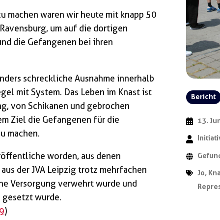
zu machen waren wir heute mit knapp 50
 Ravensburg, um auf die dortigen
nd die Gefangenen bei ihren
onders schreckliche Ausnahme innerhalb
gel mit System. Das Leben im Knast ist
Bericht
g, von Schikanen und gebrochen
m Ziel die Gefangenen für die
13. Ju
zu machen.
Initia
eröffentliche worden, aus denen
Gefund
aus der JVA Leipzig trotz mehrfachen
Jo
,
Kna
che Versorgung verwehrt wurde und
Repre
l gesetzt wurde.
49
)