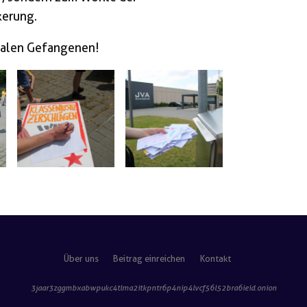
kerung.
zialen Gefangenen!
Über uns
Beitrag einreichen
Kontakt
3jaar3zggmbxabwpukc4tlma2itkpntr6p4nip4lvcf56l52bra6ieid
.onion