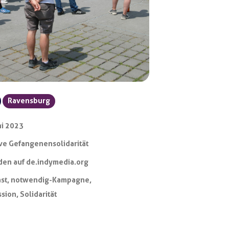
Ravensburg
ni 2023
tive Gefangenensolidarität
en auf de.indymedia.org
st
,
notwendig-Kampagne
,
ssion
,
Solidarität