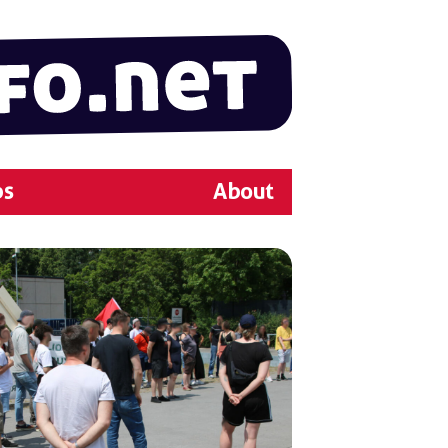
ps
About