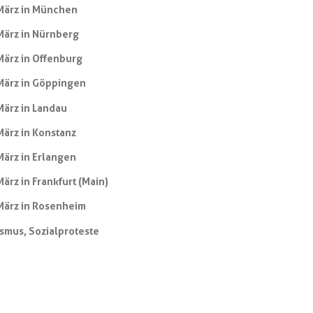
März in München
März in Nürnberg
März in Offenburg
März in Göppingen
März in Landau
März in Konstanz
März in Erlangen
März in Frankfurt (Main)
März in Rosenheim
ismus
,
Sozialproteste