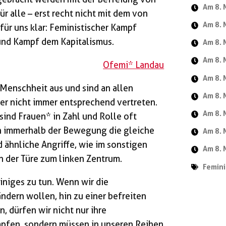
Am 8. 
 alle – erst recht nicht mit dem von
Am 8. 
ür uns klar: Feministischer Kampf
und Kampf dem Kapitalismus.
Am 8. 
Am 8. 
Ofemi* Landau
Am 8. 
Menschheit aus und sind an allen
Am 8. 
er nicht immer entsprechend vertreten.
Am 8. 
sind Frauen* in Zahl und Rolle oft
ch immerhalb der Bewegung die gleiche
Am 8. 
 ähnliche Angriffe, wie im sonstigen
Am 8. 
an der Türe zum linken Zentrum.
Femin
niges zu tun. Wenn wir die
ndern wollen, hin zu einer befreiten
, dürfen wir nicht nur ihre
pfen, sondern müssen in unseren Reihen