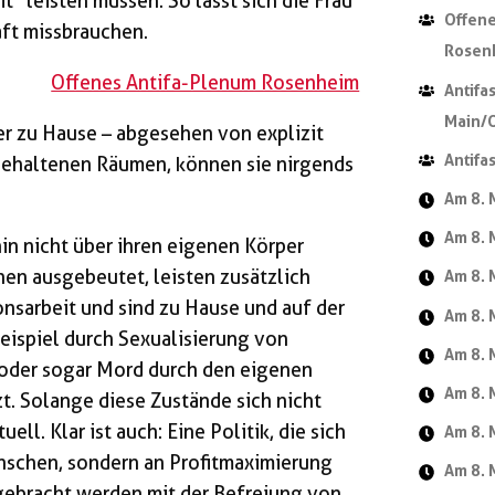
“ leisten müssen. So lässt sich die Frau
Offene
aft missbrauchen.
Rosen
Offenes Antifa-Plenum Rosenheim
Antifa
Main/
der zu Hause – abgesehen von explizit
Antifa
behaltenen Räumen, können sie nirgends
Am 8. 
Am 8. 
in nicht über ihren eigenen Körper
nen ausgebeutet, leisten zusätzlich
Am 8. 
nsarbeit und sind zu Hause und auf der
Am 8. 
eispiel durch Sexualisierung von
Am 8. 
e oder sogar Mord durch den eigenen
Am 8. 
t. Solange diese Zustände sich nicht
ll. Klar ist auch: Eine Politik, die sich
Am 8. 
nschen, sondern an Profitmaximierung
Am 8. 
g gebracht werden mit der Befreiung von