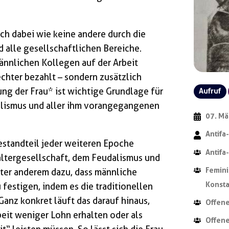
ich dabei wie keine andere durch die
alle gesellschaftlichen Bereiche.
ännlichen Kollegen auf der Arbeit
chter bezahlt – sondern zusätzlich
ng der Frau* ist wichtige Grundlage für
Aufruf
alismus und aller ihm vorangegangenen
07. Mä
Antifa
Bestandteil jeder weiteren Epoche
Antifa
haltergesellschaft, dem Feudalismus und
Femini
nter anderem dazu, dass männliche
Konst
 festigen, indem es die traditionellen
Ganz konkret läuft das darauf hinaus,
Offene
beit weniger Lohn erhalten oder als
Offen