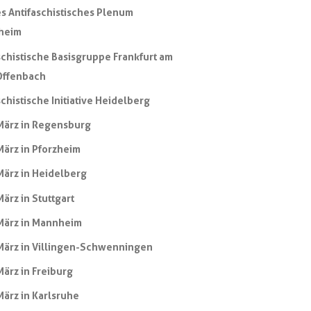
s Antifaschistisches Plenum
heim
schistische Basisgruppe Frankfurt am
Offenbach
schistische Initiative Heidelberg
März in Regensburg
März in Pforzheim
März in Heidelberg
März in Stuttgart
März in Mannheim
März in Villingen-Schwenningen
März in Freiburg
März in Karlsruhe