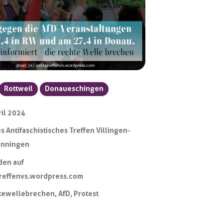
Rottweil
Donaueschingen
ril 2024
s Antifaschistisches Treffen Villingen-
nningen
den auf
treffenvs.wordpress.com
tewellebrechen
,
AfD
,
Protest