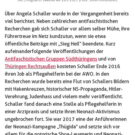
bei „Thügida in Saalfeld am 18.2.2017 (Foto: Sören Kohlhuber)
Über Angela Schaller wurde in der Vergangenheit bereits
viel berichtet. Neben zahlreichen antifaschistischen
Recherchen gab sich Schaller vor allem selber Mühe, ihre
Führertreue im Netz kundzutun, wenn sie etwa
öffentliche Beiträge mit „Sieg Heil“ beendete. Kurz
aufeinanderfolgende Veröffentlichungen der
Antifaschistischen Gruppen Südthüringens
und von
Thüringen Rechtsaußen
kosteten Schaller Ende 2016
ihren Job als Pflegehelferin bei der AWO. In den
Recherchen wurde bereits eine Flut von Schallers Bildern
mit Hakenkreuzen, historischer NS-Propaganda, Hitler-
Verehrung, Judenhass und vielem mehr veröffentlicht.
Schaller fand danach eine Stelle als Pflegehelferin in
einer Arztpraxis und setzte ihren Neonazi-Aktivismus
ungebrochen fort. Sie war 2017 eine der AnführerInnen
der Neonazi-Kampagne „Thügida“ und setzte sich vor
allem für die notorische Shoa-Leugnerin und Neonazi-