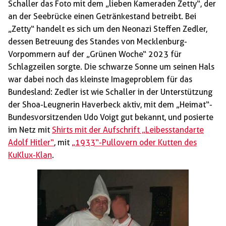
Schaller das Foto mit dem „lieben Kameraden Zetty“, der
an der Seebrücke einen Getränkestand betreibt. Bei
„Zetty“ handelt es sich um den Neonazi Steffen Zedler,
dessen Betreuung des Standes von Mecklenburg-
Vorpommern auf der „Grünen Woche“ 2023 für
Schlagzeilen sorgte. Die schwarze Sonne um seinen Hals
war dabei noch das kleinste Imageproblem für das
Bundesland: Zedler ist wie Schaller in der Unterstützung
der Shoa-Leugnerin Haverbeck aktiv, mit dem „Heimat“-
Bundesvorsitzenden Udo Voigt gut bekannt, und posierte
im Netz mit
Shirts mit der Aufschrift „Leibesstandarte
Adolf Hitler“
, mit
„1933“-Pullovern oder Kutten des
KuKlux-Klan
.