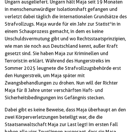
Ungarn ausgeliefert. Ungarn hält Maja seit 19 Monaten
in menschenunwürdiger Isolationshaft gefangen und
verletzt dabei täglich die internationalen Grundsätze des
Strafvollzugs. Maja wurde für ein Jahr zur Statist*in in
einem Schauprozess gemacht, in dem es keine
Unschuldsvermutung gibt und wo Rechtsstaatsprinzipien,
wie man sie noch aus Deutschland kennt, außer Kraft
gesetzt sind. Sie haben Maja zur Kriminellen und
Terrorist:in erklärt. Während des Hungerstreiks im
Sommer 2025 leugnete die Strafvollzugsbehörde erst
den Hungerstreik, um Maja später mit
Zwangsbehandlungen zu drohen. Nun will der Richter
Maja für 8 Jahre unter verschärften Haft- und
Sicherheitsbedingungen ins Gefängnis stecken.
Dabei gibt es keine Beweise, dass Maja überhaupt an den
zwei Körperverletzungen beteiligt war, die die
Staatsanwaltschaft Maja zur Last legt! Im ersten Fall
haben alle vier Zeug*innen ausgesagt, dass sie Maja