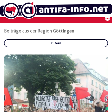
Zum
Inhalt
springen
Beiträge aus der Region
Göttingen
Filtern
Rubriken:
Gruppen:
Regionen:
Göttingen