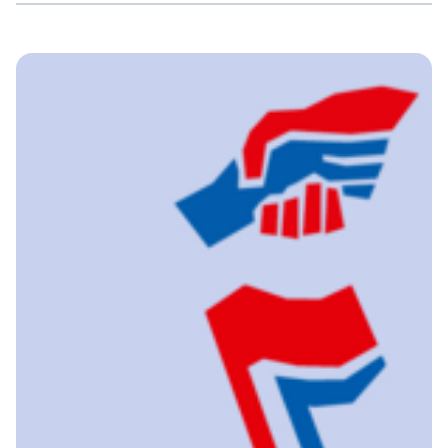
Konto der linken Solidaritätsorganisation fortzuführen.
Die Kündigung sei rechtswidrig gewesen, so das Gericht in
seiner mündlichen Begründung. Die Sparkasse hatte die
Kündigung mit einem angeblich erhöhten Prüfaufwand
infolge der Einstufung der sogenannten „Antifa Ost“ als
Terrororganisation durch die US-Regierung begründet.
Zudem machte sie mögliche Reputationsschäden […]