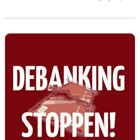
die Regenbogen Flagge welche seitlich auf den Stufen
einer Treppe zu sehen war mit einer großen
Deutschlandfahne übersprayt hat, zu finden ist. Max
Dillmann Fridtjof-Nansen-Weg 10 37085 Göttingen
Unsere Kraft und unsere Gedanken sind bei unserem
Genossen. Organisiert den antifaschistischen
Selbstschutz. Dieses Ereignis ist […]