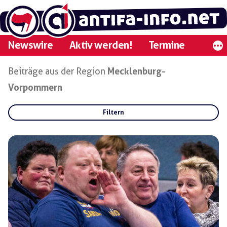
Zum
Inhalt
springen
Newswire
Aktiv werden!
Termine
Beiträge aus der Region
Mecklenburg-
Vorpommern
Filtern
Rubriken:
Gruppen:
Regionen: