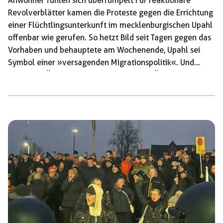
Anwohner fühlen sich überrumpelt Für reaktionäre
Revolverblätter kamen die Proteste gegen die Errichtung
einer Flüchtlingsunterkunft im mecklenburgischen ­Upahl
offenbar wie gerufen. So hetzt Bild seit Tagen gegen das
Vorhaben und behauptete am Wochenende, Upahl sei
Symbol einer »versagenden Migrationspolitik«. Und
sogar von Österreich aus schlug das der ÖVP
nahestehende Boulevardportal exxpress.at dieselben
Töne an: Das »Versagen in der Flüchtlingspolitik in
Deutschland« habe einen »neuen Namen: Upahl«.
Anders als von diesen Medien vermutlich erhofft, kam es
am Freitag abend aber zu keiner neuerlichen Eskalation.
Bei der Bürgerversammlung in einer Sporthalle in
Grevesmühlen blieb es eher ruhig. Anders verlief es beim
ersten […]