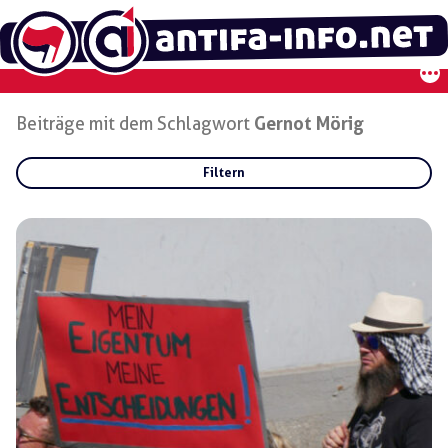
Zum
Inhalt
springen
Beiträge mit dem Schlagwort
Gernot Mörig
Filtern
Rubriken:
Gruppen:
Regionen: