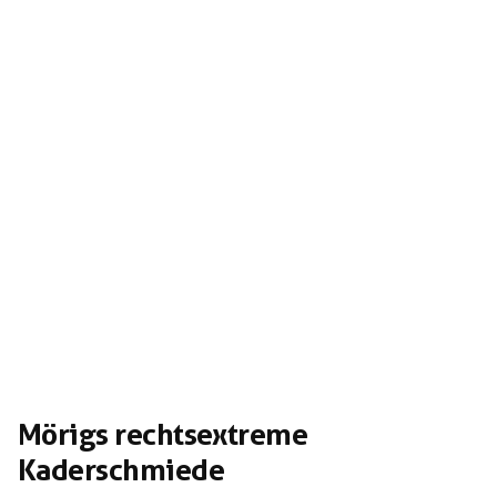
Bierzipf vom Vorsitzenden Udo Guggenbichler verliehen
bekam.Zur Nazischülerschaft p.B! Normannia Winterberg
zu Passau besteht neben dem geographischen auch ein
ideologisches Näheverhältnis, das deren rege Teilnahme
beim Burschentag […]
Mörigs rechtsextreme
Kaderschmiede