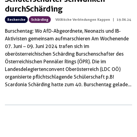
durch Schärding
Recherche
Schärding
Völkische Verbindungen Kappen
|
19.06.24
Burschentag: Wo AfD-Abgeordnete, Neonazis und IB-
Aktivisten gemeinsam aufmarschieren Am Wochenende
07. Juni – 09. Juni 2024 trafen sich im
oberösterreichischen Schärding Burschenschafter des
Österreichischen Pennäler Rings (ÖPR). Die im
Landesdelegiertenconvent Oberösterreich (LDC OÖ)
organisierte pflichtschlagende Schülerschaft p.B!
Scardonia Schärding hatte zum 40. Burschentag geladen
und feierte damit zugleich ihr 60-jähriges Bestehen.
Unter den Scardonen sind neben zahlreichen FPÖ-
Politikern unter anderem illustre Persönlichkeiten
korporiert, wie der Antisemit und Wehrmachtsfan
Manfred „Odin“ Wiesinger der für seine „besonderen
Verdienste im ÖPR“ in diesem Jahr einen goldenen