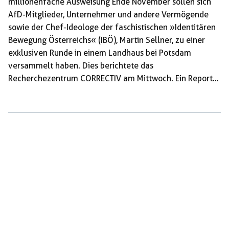
millionenfache Ausweisung Ende November sollen sich
AfD-Mitglieder, Unternehmer und andere Vermögende
sowie der Chef-Ideologe der faschistischen »Identitären
Bewegung Österreichs« (IBÖ), Martin Sellner, zu einer
exklusiven Runde in einem Landhaus bei Potsdam
versammelt haben. Dies berichtete das
Recherchezentrum ­CORRECTIV am Mittwoch. Ein Reporter
sei am 25. November mit versteckter Kamera in der
Runde platziert gewesen und habe so einer Präsentation
Sellners über dessen Vision für die massenhafte
Abschiebung von Menschen mit Migrationshintergrund
aus Deutschland beigewohnt. Betreffen könnte das rund
20 Millionen Menschen. Laut dem IBÖ-Kopf müssten drei
Gruppen von Ausländern Deutschland verlassen:
Asylsuchende, Ausländer mit Bleiberecht und »nicht
assimilierte Staatsbürger«. Auf diese müsse ein »hoher
Anpassungsdruck« […]