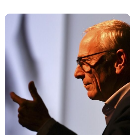
hinweg die größten Demonstrationen gegen Rechts statt,
die in der BRD jemals gezählt wurden. Gefordert wurde
darin vor allem die konsequente Verteidigung der
liberalen Demokratie, außerdem starke Brandmauern
nach Rechts sowie ein AfD-Parteiverbotsverfahren und
zuletzt, Rechtsextreme endlich als gefährliche und gut
[…]