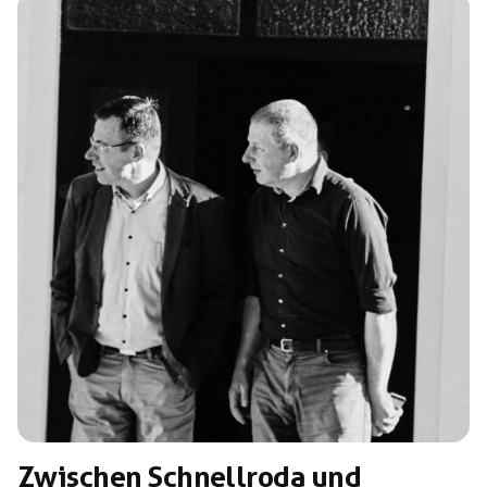
gespannten Netzwerke der (extremen) Rechten steht.
Von völkischen Bünden über die „Alternative für
Deutschland“ (AfD) und „Identitäre Bewegung“ (IB),
Burschenschaften und „konservative“ […]
Zwischen Schnellroda und