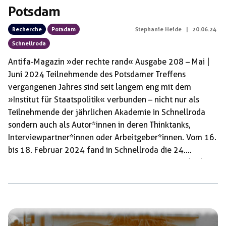
Potsdam
Recherche
Potsdam
Stephanie Heide
|
20.06.24
Schnellroda
Antifa-Magazin »der rechte rand« Ausgabe 208 – Mai |
Juni 2024 Teilnehmende des Potsdamer Treffens
vergangenen Jahres sind seit langem eng mit dem
»Institut für Staatspolitik« verbunden – nicht nur als
Teilnehmende der jährlichen Akademie in Schnellroda
sondern auch als Autor*innen in deren Thinktanks,
Interviewpartner*innen oder Arbeitgeber*innen. Vom 16.
bis 18. Februar 2024 fand in Schnellroda die 24.
Winterakademie des »Instituts für Staatspolitik« (IfS)
statt. Eingeladen war die Zielgruppe bis zu einem Alter
von 35 Jahren zum Thema »Russland«. Die diesjährigen
Teilnehmenden, die vorwiegend aus den
Zusammenhängen der »Alternative für Deutschland«
(AfD) beziehungsweise »Junge Alternative« (JA),