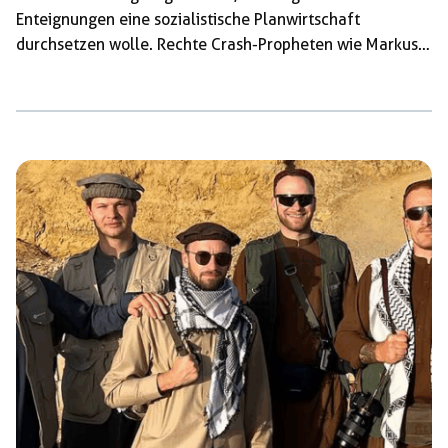
Enteignungen eine sozialistische Planwirtschaft
durchsetzen wolle. Rechte Crash-Propheten wie Markus
Krall sind hierbei die Stichwortgeber. Um die Langener
Szene-Aktivistin Stephanie Tsomakaeva besteht ein
Geflecht von Gruppen, in denen die rechten
Verschwörungsszene mit dem proprietaristischen Milieu
verschmilzt. Darin agieren Personen, die mit immer
neuen Geschäftsideen Geld aus der Szene schöpfen. Die
Partei DieBasis stimmt in den proprietaristischen Chor ein
und will die repräsentative Demokratie durch eine
»direkte Demokratie« ersetzen. Auch einige
VordenkerInnen […]