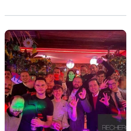
Identitären Bewegung (IB). Im September 2025 reiste er
zusammen mit führenden IB-Aktivisten zu den Taliban
nach Afghanistan. Stumpf wohnt in Mannheim, doch ist
er häufig in Darmstadt anzutreffen, wo er arbeitet und
viel Freizeit verbringt. Stumpf scheint sich im
Darmstädter Alltags- und Nachtleben wohl zu fühlen. […]