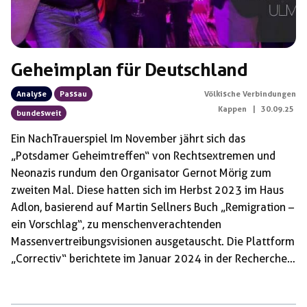
Geheimplan für Deutschland
Analyse
Passau
Völkische Verbindungen
Kappen
|
30.09.25
bundesweit
Ein NachTrauerspiel Im November jährt sich das
„Potsdamer Geheimtreffen“ von Rechtsextremen und
Neonazis rundum den Organisator Gernot Mörig zum
zweiten Mal. Diese hatten sich im Herbst 2023 im Haus
Adlon, basierend auf Martin Sellners Buch „Remigration –
ein Vorschlag“, zu menschenverachtenden
Massenvertreibungsvisionen ausgetauscht. Die Plattform
„Correctiv“ berichtete im Januar 2024 in der Recherche
„Geheimplan für Deutschland“ über das Treffen und das
Konzept der „Remigration“. In Folge fanden über Wochen