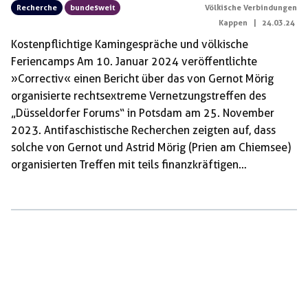
Recherche
bundesweit
Völkische Verbindungen
Kappen
|
24.03.24
Kostenpflichtige Kamingespräche und völkische
Feriencamps Am 10. Januar 2024 veröffentlichte
»Correctiv« einen Bericht über das von Gernot Mörig
organisierte rechtsextreme Vernetzungstreffen des
„Düsseldorfer Forums“ in Potsdam am 25. November
2023. Antifaschistische Recherchen zeigten auf, dass
solche von Gernot und Astrid Mörig (Prien am Chiemsee)
organisierten Treffen mit teils finanzkräftigen
Unternehmern und hochrangigen Vertretern der
konservativen und extremen Rechten unter dem Namen
„Düsseldorfer Forum“ bereits in den Vorjahren
stattfanden. Doch an jenem Novemberabend Ende 2023
in Potsdam wirkte Gernot Mörig unruhig. Verständlich,
denn die eine Hälfte seiner völkischen „Sippe“ wurde vier
Tage davor durch antifaschistische Recherchen geoutet
und auch wenn er und Sohn Arne in dem Artikel noch