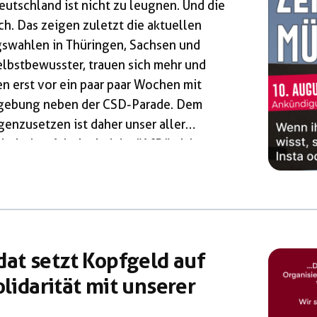
eutschland ist nicht zu leugnen. Und die
ch. Das zeigen zuletzt die aktuellen
swahlen in Thüringen, Sachsen und
lbstbewusster, trauen sich mehr und
en erst vor ein paar paar Wochen mit
dgebung neben der CSD-Parade. Dem
enzusetzen ist daher unser aller
stischer Arbeit sind der “AfD” nicht
lieben, in denen sie noch willkommen
en sie den Veranstaltungsort meist nur
at setzt Kopfgeld auf
olidarität mit unserer