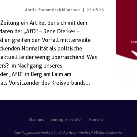
Antifa-Stammtisch München
|
23.08.23
Zeitung ein Artikel der sich mit dem
aten der „AfD“ – Rene Dierkes –
ien greifen den Vorfall mittlerweile
eckenden Normalität als politische
aktuell leider wenig überraschend. Was
ders? Im Nachgang unseres
der „AfD“ in Berg am Laim am
als Vorsitzender des Kreisverbands
beiwohnte, erschien auf dessen
 wird mit dem Foto unserer Genossin
0€ für die Person, die ihm den Namen
Über uns
Beitrag einreichen
Kontakt
3jaar3zggmbxabwpukc4tlma2itkpntr6p4nip4lvcf56l52bra6ieid
.onion