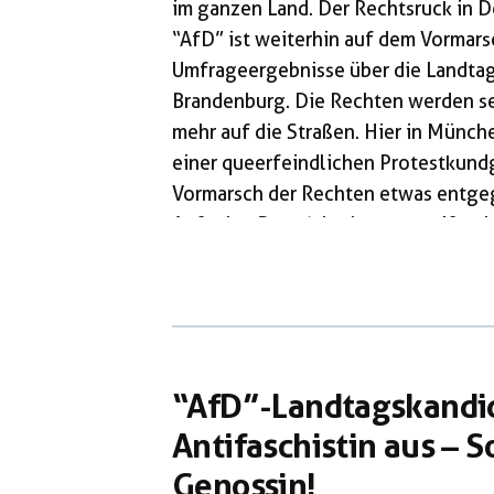
im ganzen Land. Der Rechtsruck in D
“AfD” ist weiterhin auf dem Vormars
Umfrageergebnisse über die Landtag
Brandenburg. Die Rechten werden se
mehr auf die Straßen. Hier in Münch
einer queerfeindlichen Protestkun
Vormarsch der Rechten etwas entgeg
Aufgabe. Dank jahrelanger antifaschi
mehr viele Veranstaltungsräume geb
sind. Und wenn – dann veröffentlich
[…]
“AfD”-Landtagskandid
Antifaschistin aus – S
Genossin!