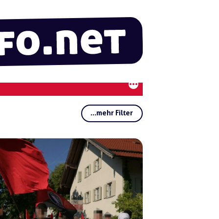
...mehr Filter
Rubriken:
Regionen:
Gruppen:
Schlagwörter:
Ren
e Di
erke
s