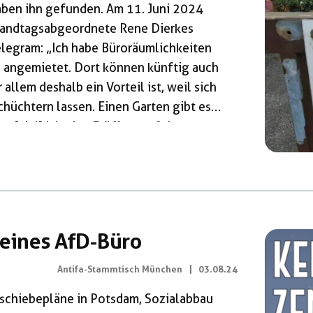
aben ihn gefunden. Am 11. Juni 2024
Landtagsabgeordnete Rene Dierkes
elegram: „Ich habe Büroräumlichkeiten
ei angemietet. Dort können künftig auch
allem deshalb ein Vorteil ist, weil sich
chüchtern lassen. Einen Garten gibt es
n [sic!] ich eine Eröffnungsfeier
nchen eine erste Stätte des blauen
erstrich, aber […]
eines AfD-Büro
Antifa-Stammtisch München
|
03.08.24
Abschiebepläne in Potsdam, Sozialabbau