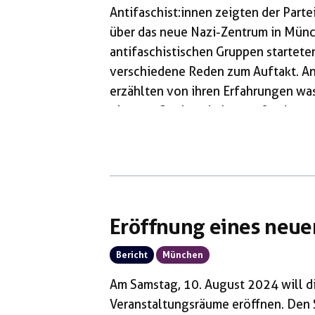
Antifaschist:innen zeigten der Parte
über das neue Nazi-Zentrum in Mün
antifaschistischen Gruppen startete
verschiedene Reden zum Auftakt. An
erzählten von ihren Erfahrungen was
eigenen Stadt zu haben, außerdem s
die DiDF Jugend. Anschließend liefen
Während die Nazis vorher ihr Bier en
Eröffnung eines neue
Bericht
München
Am Samstag, 10. August 2024 will d
Veranstaltungsräume eröffnen. Den S