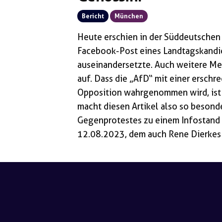
Bericht
München
Heute erschien in der Süddeutschen 
Facebook-Post eines Landtagskandid
auseinandersetzte. Auch weitere Med
auf. Dass die „AfD“ mit einer erschr
Opposition wahrgenommen wird, ist 
macht diesen Artikel also so beson
Gegenprotestes zu einem Infostand 
12.08.2023, dem auch Rene Dierkes 
München-Ost und Landtagskandidat 
Facebook Seite ein Post. Auf diesem
und einer Belohnung in Höhe von 15
[…]