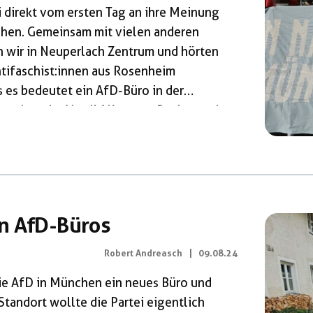
i direkt vom ersten Tag an ihre Meinung
chen. Gemeinsam mit vielen anderen
n wir in Neuperlach Zentrum und hörten
tifaschist:innen aus Rosenheim
 es bedeutet ein AfD-Büro in der
prachen der Ver.di AK gegen Rechts und
 wir lautstark direkt vor das Büro.
tspannt auf der Straße vor […]
n AfD-Büros
Robert Andreasch
|
09.08.24
ie AfD in München ein neues Büro und
tandort wollte die Partei eigentlich