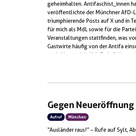
geheimhalten. Antifaschist_innen h
veröffentlichte der Münchner AfD-
triumphierende Posts auf X und in T
für mich als MdL sowie für die Part
Veranstaltungen stattfinden, was vor 
Gastwirte häufig von der Antifa eins
auch. Voraussichtlich Ende Juli werde
veranstalten und freue mich, in #Mü
Wirkens zu schaffen. #AfD“ Der Juli v
Gegen Neueröffnung 
Aufruf
München
“Ausländer raus!” – Rufe auf Sylt, 