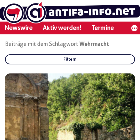
Zum
Inhalt
springen
Newswire
Aktiv werden!
Termine
Beiträge mit dem Schlagwort
Wehrmacht
Filtern
Rubriken:
Gruppen:
Regionen: