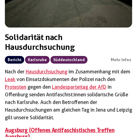
Solidarität nach
Hausdurchsuchung
Bericht
Karlsruhe
Süddeutschland
Mehr Infos
Nach der
Hausdurchsuchung
im Zusammenhang mit dem
Leak
von Einsatzdokumenten der Polizei nach den
Protesten
gegen den
Landesparteitag der AfD
in
Offenburg senden Antifaschist:innen solidarische Grüße
nach Karlsruhe. Auch den Betroffenen der
Hausdurchsuchungen am gleichen Tag in Jena und Leipzig
gilt unsere Solidarität.
Augsburg (Offenes Antifaschistisches Treffen
Augsburg)