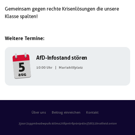
Gemeinsam gegen rechte Krisenlösungen die unsere
Klasse spalten!
Weitere Termine:
AfD-Infostand stören
5
10:00 Uhr
|
Mariahilfplatz
aug
Über uns
Beitrag einreichen
Kontakt
3jaar3zggmbxabwpukc4tlma2itkpntr6p4nip4lvcf56l52bra6ieid
.onion