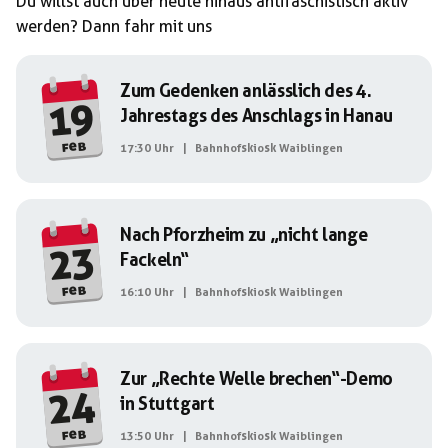
Du willst auch über heute hinaus antifaschistisch aktiv
werden? Dann fahr mit uns
Zum Gedenken anlässlich des 4.
19
Jahrestags des Anschlags in Hanau
feb
17:30 Uhr
|
Bahnhofskiosk Waiblingen
Nach Pforzheim zu „nicht lange
23
Fackeln“
feb
16:10 Uhr
|
Bahnhofskiosk Waiblingen
Zur „Rechte Welle brechen“-Demo
24
in Stuttgart
feb
13:50 Uhr
|
Bahnhofskiosk Waiblingen