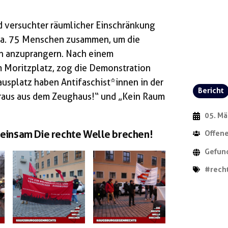
nd versuchter räumlicher Einschränkung
ca. 75 Menschen zusammen, um die
n anzuprangern. Nach einem
m Moritzplatz, zog die Demonstration
usplatz haben Antifaschist*innen in der
Bericht
 raus aus dem Zeughaus!“ und „Kein Raum
05. Mä
insam Die rechte Welle brechen!
Offene
Gefun
#rech