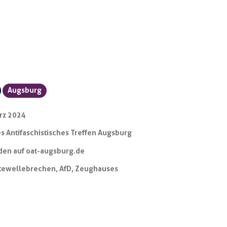
Augsburg
rz 2024
s Antifaschistisches Treffen Augsburg
den auf oat-augsburg.de
tewellebrechen
,
AfD
,
Zeughauses