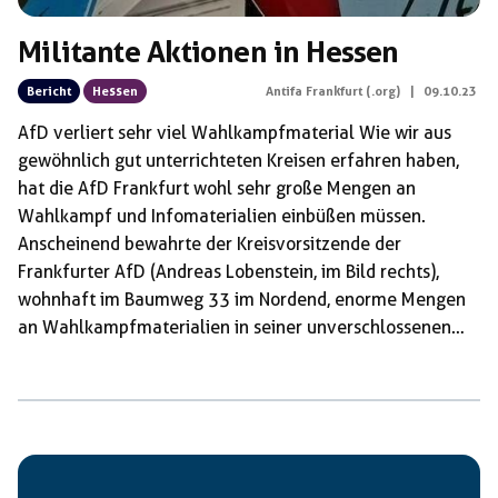
Militante Aktionen in Hessen
Bericht
Hessen
Antifa Frankfurt (.org)
|
09.10.23
AfD verliert sehr viel Wahlkampfmaterial Wie wir aus
gewöhnlich gut unterrichteten Kreisen erfahren haben,
hat die AfD Frankfurt wohl sehr große Mengen an
Wahlkampf und Infomaterialien einbüßen müssen.
Anscheinend bewahrte der Kreisvorsitzende der
Frankfurter AfD (Andreas Lobenstein, im Bild rechts),
wohnhaft im Baumweg 33 im Nordend, enorme Mengen
an Wahlkampfmaterialien in seiner unverschlossenen
Garage im Hinterhof auf. Engagierte Frankfurter
Bürger*innen entsorgten scheinbar mehrere
zehntausende Flyer und machten hunderte Wahlplakate
unbrauchbar. Auch das Auto des ehemaligen AfD-
Oberbürgermeister Kandidaten soll beschädigt worden
sein. Ob es der AfD selbst zu unangenehm war, einen