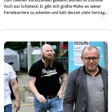
Zum zweiten Vorsitzenden gewählt worden ist Dominik
Asch aus Schöneck. Er gibt sich größte Mühe an seiner
Parteikarriere zu arbeiten und hält derzeit viele Vorträge
und Grußworte ab. Wie zuletzt auf dem Bild bei der FPÖ-
Jugend in Steiermark. Beim Fahrer rechts handelt es sich
um den gewählten Schatzmeister Mark Wolfsohn aus
Offenbach. Komplimentiert wird der Vorstand von Boris
Schmidt (links) und Sarah Häse (rechtes Bild, Person
links). Sie hat zum ersten Mal eine […]