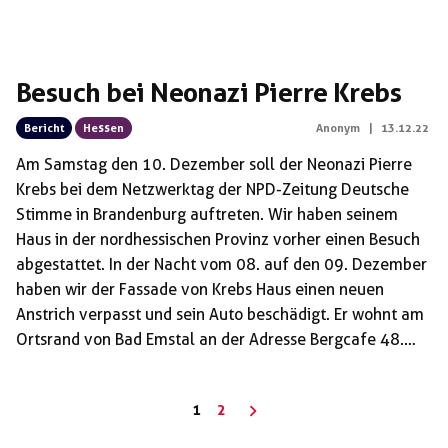
Besuch bei Neonazi Pierre Krebs
Bericht
Hessen
Anonym
|
13.12.22
Am Samstag den 10. Dezember soll der Neonazi Pierre
Krebs bei dem Netzwerktag der NPD-Zeitung Deutsche
Stimme in Brandenburg auftreten. Wir haben seinem
Haus in der nordhessischen Provinz vorher einen Besuch
abgestattet. In der Nacht vom 08. auf den 09. Dezember
haben wir der Fassade von Krebs Haus einen neuen
Anstrich verpasst und sein Auto beschädigt. Er wohnt am
Ortsrand von Bad Emstal an der Adresse Bergcafe 48.
Krebs ist seit den 1960er Jahren ein faschistischer
Aktivist – erst in Frankreich und nach seiner Immigration
Seitennummerierung
1
2
seit mittlerweile mehreren Jahrzehnten in Deutschland.
der
1980 gründete Pierre Krebs das Thule Seminar als