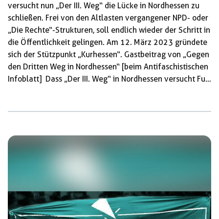
versucht nun „Der III. Weg“ die Lücke in Nordhessen zu
schließen. Frei von den Altlasten vergangener NPD- oder
„Die Rechte“-Strukturen, soll endlich wieder der Schritt in
die Öffentlichkeit gelingen. Am 12. März 2023 gründete
sich der Stützpunkt „Kurhessen“. Gastbeitrag von „Gegen
den Dritten Weg in Nordhessen“ [beim Antifaschistischen
Infoblatt] Dass „Der III. Weg“ in Nordhessen versucht Fuß
zu fassen, kommt nicht überraschend. In den
vergangenen Monaten waren vermehrt Aktivitäten und
Vorläuferprojekte zu beobachten. Sie verstetigten ihren
bundesweiten Anschluss und organisierten seit
mindestens Ende 2021 klandestine Veranstaltungen mit
benachbarten Stützpunkten. Die losen
Neonazivernetzungen der vergangenen Jahre scheinen
im „Der III. Weg“ vorerst ihre Organisationsperspektive
gefunden […]