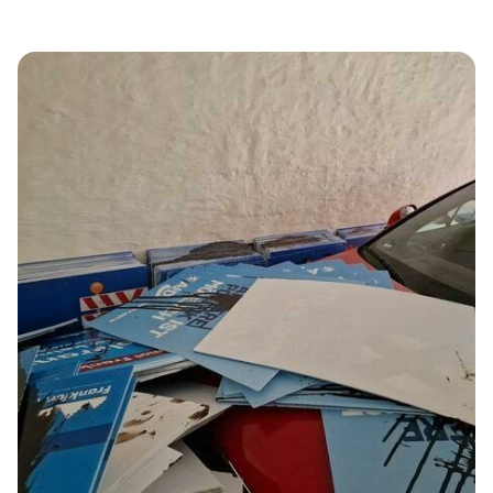
öffentlich, aber sicher ist, dass der Verdächtigte sein
Vorhaben mehrfach online angekündigt hat und dieses
aus einer faschistischen Weltanschauung motiviert war.
Entsprechende rechte Onlineforen nehmen immer mehr
an Bedeutung zu. Die faschistische Terrorgruppe
„Atomwaffendivision“ aus den USA gab ihre Gründung
beispielsweise in […]