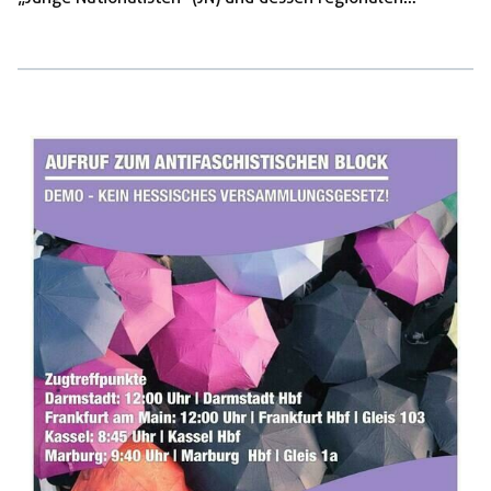
Ablegers, dem „JN-Stützpunkt Südbrandenburg“
rekrutierten. Als Mitorganisator der Veranstaltung war
auch Patrick Wieschke, der derzeitige Organisationsleiter
der neonazistischen Partei auf Bundesebene und
Landesvorsitzender der NPD in Thüringen in Altenstadt
zugegen. Der Netzwerktag der NPD-Publikation
„Deutsche Stimme“ (DS) stand im Zusammenhang mit
einem Strategiewandel der neonazistischen Partei in
dessen Zusammenhang auch die geplanten
Umbenennung der NPD in „Die Heimat“ steht. […]