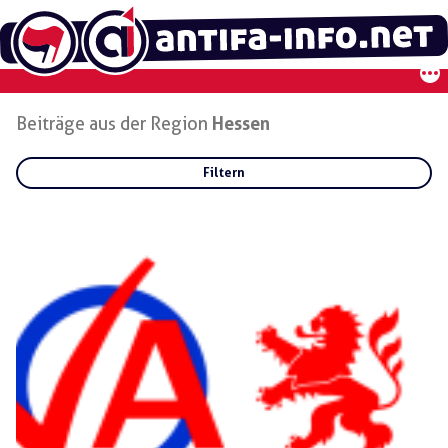
Zum
Inhalt
springen
Beiträge aus der Region
Hessen
Filtern
Rubriken:
Gruppen:
Regionen:
Hessen