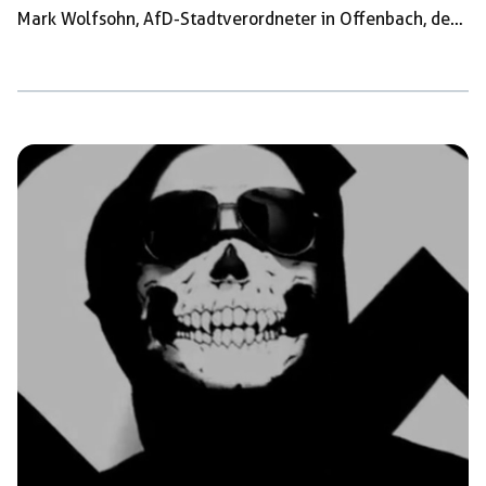
Mark Wolfsohn, AfD-Stadtverordneter in Offenbach, der
im letzten Jahr zum Schatzmeister gewählt worden war
und nun den Posten eines Beisitzers bekleidet, ist
weiterhin Teil des Führungsgremiums. Auffällig ist die
Dominanz von Landtagsabgeordneten im neuen JA-
Landesvorstand: Neuer Landessprecher ist Jochen Roos
(Rödermark), sein Stellvertreter Maximilian Müger
(Dreieich), Landesschatzmeister wurde Pascal Schleich
(Homberg/Ohm). Alle drei sitzen für die AfD im
hessischen Landtag. Schleich war noch im letzten Jahr
[…]