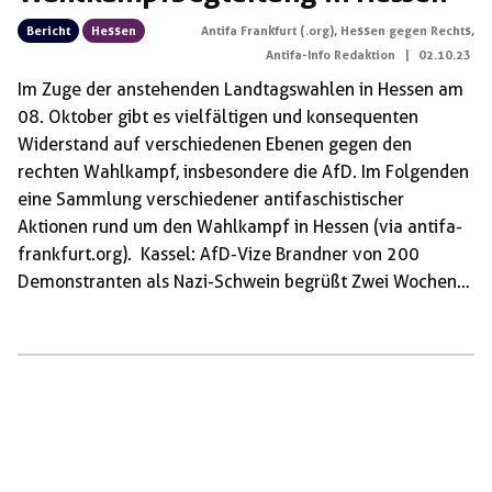
Bericht
Hessen
Antifa Frankfurt (.org)
,
Hessen gegen Rechts
,
Antifa-Info Redaktion
|
02.10.23
Im Zuge der anstehenden Landtagswahlen in Hessen am
08. Oktober gibt es vielfältigen und konsequenten
Widerstand auf verschiedenen Ebenen gegen den
rechten Wahlkampf, insbesondere die AfD. Im Folgenden
eine Sammlung verschiedener antifaschistischer
Aktionen rund um den Wahlkampf in Hessen (via antifa-
frankfurt.org). Kassel: AfD-Vize Brandner von 200
Demonstranten als Nazi-Schwein begrüßt Zwei Wochen
vor den hessischen Landtagswahlen waren wie immer
zahlreiche Parteien in der Kasseler Innenstand präsent,
um das sonnige Wahlkampfwochenende zu nutzen. Für
die AfD verlief der Samstag allerdings anders als
geplant. 300 Menschen waren am Morgen des 23.
Septembers dem Aufruf zum Protest gegen die AfD
gefolgt. Eine antifaschistische Demonstration aus der