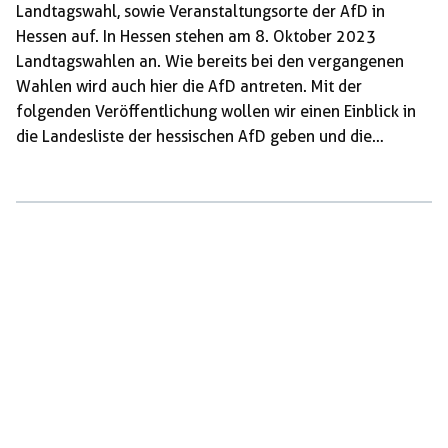
Landtagswahl, sowie Veranstaltungsorte der AfD in
Hessen auf. In Hessen stehen am 8. Oktober 2023
Landtagswahlen an. Wie bereits bei den vergangenen
Wahlen wird auch hier die AfD antreten. Mit der
folgenden Veröffentlichung wollen wir einen Einblick in
die Landesliste der hessischen AfD geben und die
PolitikerInnen der Partei näher beleuchten. Einen
Überblick, was die Website inhaltlich weiter zu bieten hat,
findet sich unten. Die AfD, die seit 2013 als Partei
besteht, ist endgültig in der extremen Rechten
angekommen. Dies kann spätestens seit dem letzten
Richtungsstreit 2022, der den Rückzug des ehemaligen
Parteichef Jörg Meuthen zur Folge hatte, nicht mehr im
[…]