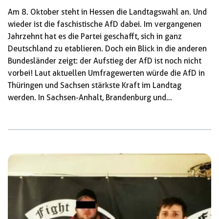
Am 8. Oktober steht in Hessen die Landtagswahl an. Und
wieder ist die faschistische AfD dabei. Im vergangenen
Jahrzehnt hat es die Partei geschafft, sich in ganz
Deutschland zu etablieren. Doch ein Blick in die anderen
Bundesländer zeigt: der Aufstieg der AfD ist noch nicht
vorbei! Laut aktuellen Umfragewerten würde die AfD in
Thüringen und Sachsen stärkste Kraft im Landtag
werden. In Sachsen-Anhalt, Brandenburg und
Mecklenburg-Vorpommern wäre sie zweitstärkste. Umso
wichtiger ist es, dass Hessen sich dieses Jahr klar gegen
die AfD positioniert. Zwar inszeniert sich die AfD gerne
als Alternative zu den etablierten Parteien und dem
Status quo, sie stellt jedoch eine Gefahr für große Teile
der Bevölkerung dar. […]