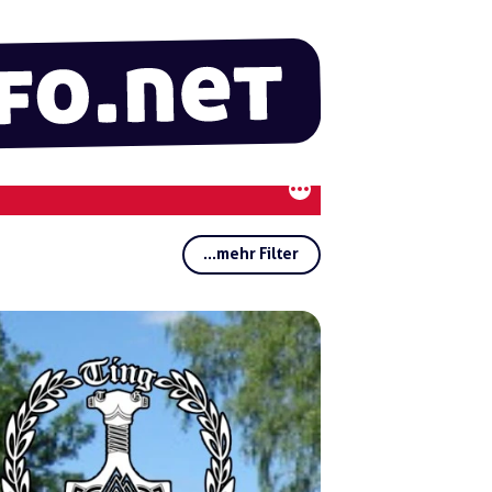
...mehr Filter
Rubriken:
Regionen:
Mös
sing
en
Gruppen:
Schlagwörter: