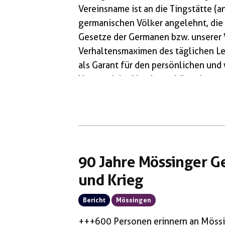
Vereinsname ist an die Tingstätte (a
germanischen Völker angelehnt, die 
Gesetze der Germanen bzw. unserer 
Verhaltensmaximen des täglichen L
als Garant für den persönlichen und
Vorstand des Vereins gehören bzw. g
1960er Jahren geboren wurden. Einer
Bodelshausen und Mitglied der „Sch
[…]
90 Jahre Mössinger Ge
und Krieg
Bericht
Mössingen
+++600 Personen erinnern an Mössi