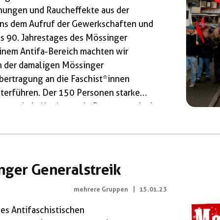
ungen und Raucheffekte aus der
ns dem Aufruf der Gewerkschaften und
s 90. Jahrestages des Mössinger
einem Antifa-Bereich machten wir
ion der damaligen Mössinger
bertragung an die Faschist*innen
iterführen. Der 150 Personen starke
en und ein Hoch- sowie Fronttranspi mit
Kampf dem Faschismus!“ geprägt.
wie „Hinter dem Faschismus steht das
hts verändern“ und „Siamo […]
nger Generalstreik
mehrere Gruppen
|
15.01.23
des Antifaschistischen