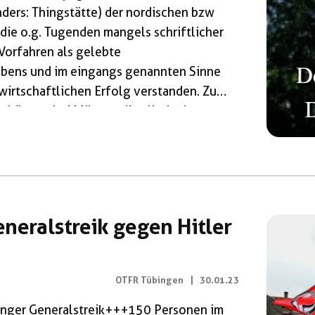
nders: Thingstätte) der nordischen bzw
die o.g. Tugenden mangels schriftlicher
Vorfahren als gelebte
ebens und im eingangs genannten Sinne
 wirtschaftlichen Erfolg verstanden. Zum
ehörten drei Männer, die alle in den
 von ihnen ist Rechtsanwalt in
ützengilde Gomaringen e.V.“. Zu diesem
neralstreik gegen Hitler
OTFR Tübingen
|
30.01.23
nger Generalstreik+++150 Personen im