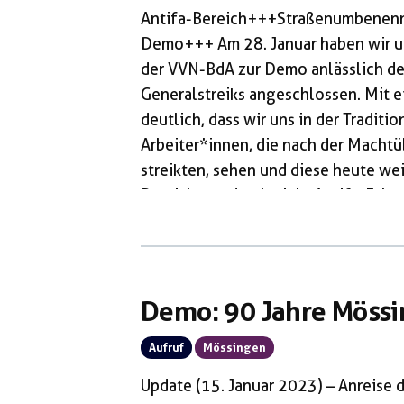
Antifa-Bereich+++Straßenumbenenn
Demo+++ Am 28. Januar haben wir u
der VVN-BdA zur Demo anlässlich de
Generalstreiks angeschlossen. Mit 
deutlich, dass wir uns in der Tradit
Arbeiter*innen, die nach der Machtü
streikten, sehen und diese heute we
Bereich war durch viele Antifa-Fahn
der Aufschrift „Damals wie heute: 
Lautstark brachten wir mit Parolen 
Kapital“, „Ohne Streik wird sich nic
Demo: 90 Jahre Mössi
Aufruf
Mössingen
Update (15. Januar 2023) – Anreise 