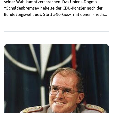
seiner Wahlkampfversprechen. Das Unions-Dogma
»Schuldenbremse« hebelte der CDU-Kanzler nach der
Bundestagswahl aus. Statt »No-Gos«, mit denen Friedrich
Merz die rot-grün-gelbe Vorgängerregierung fast
handlungsunfähig erscheinen ließ, erfolgt jetzt ein
»Anything Goes«. Das Lockern der Schuldenbremse löste
im konservativen Milieu äußerste Skepsis aus. Kritik
wurde ebenso laut bei der später beginnenden
»Mütterrente« und der ausbleibenden privaten
Strompreissenkung. Wahlkampfversprechen sind eben
nur Wahlkampfversprechen. Ein Versprechen, das Merz
ebenfalls nicht einhielt, wurde in der Union aber nicht
öffentlich […]