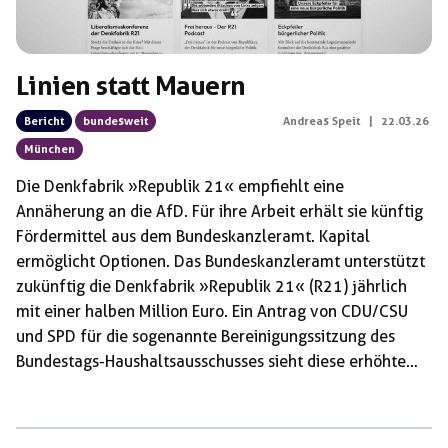
Linien statt Mauern
Bericht
bundesweit
Andreas Speit
|
22.03.26
München
Die Denkfabrik »Republik 21« empfiehlt eine
Annäherung an die AfD. Für ihre Arbeit erhält sie künftig
Fördermittel aus dem Bundeskanzleramt. Kapital
ermöglicht Optionen. Das Bundeskanzleramt unterstützt
zukünftig die Denkfabrik »Republik 21« (R21) jährlich
mit einer halben Million Euro. Ein Antrag von CDU/CSU
und SPD für die sogenannte Bereinigungssitzung des
Bundestags-Haushaltsausschusses sieht diese erhöhte
Unterstützung vor. Bisher sollte der konservative Verein
250.000 Euro aus dem Etat des Kanzleramtes erhalten.
Der Vorsitzende der CDU/CSU-Bundestagsfraktion, Jens