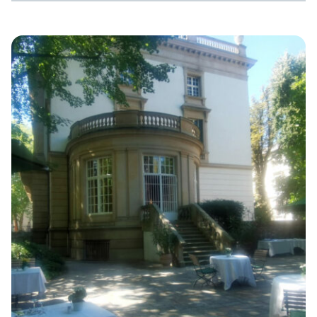
lokale Politiker*innen, die an CSDs teilnehmen. Und es
gab sehr viele Mobilisierungen zu Naziaufmärschen
anlässlich von CSDs und Prides. Vieles ist anders dieses
Jahr, einiges ist gleich geblieben. Ein Zwischenfazit. Wie
ist die Stimmung? Die allgemeine Stimmung der queeren
[…]