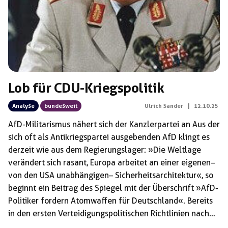
Lob für CDU-Kriegspolitik
Analyse
bundesweit
Ulrich Sander
|
12.10.25
AfD-Militarismus nähert sich der Kanzlerpartei an Aus der
sich oft als Antikriegspartei ausgebenden AfD klingt es
derzeit wie aus dem Regierungslager: »Die Weltlage
verändert sich rasant, Europa arbeitet an einer eigenen –
von den USA unabhängigen – Sicherheitsarchitektur«, so
beginnt ein Beitrag des Spiegel mit der Überschrift »AfD-
Politiker fordern Atomwaffen für Deutschland«. Bereits
in den ersten Verteidigungspolitischen Richtlinien nach
dem Anschluss der DDR an die Bundesrepublik, verfasst