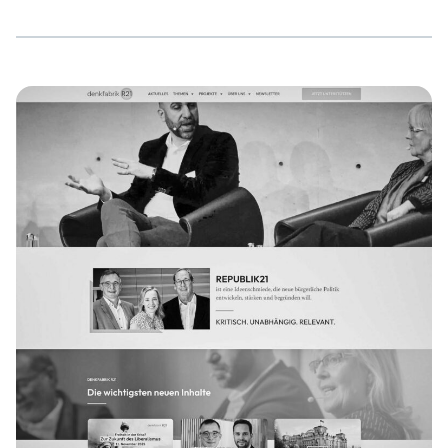
Rückschlüsse und erste Impulse sowie
Handlungsempfehlungen für uns als antifaschistische
Bewegung herausarbeiten. Die großen Gewinner oder das
ewige Hamsterrad ? Die großen „Gewinner der Wahl“
stehen nun fest, neben den Grünen mit 30,2% ist es vor
allem die AfD rund um Markus Frohnmaier, die sich über
ihr Ergebnis […]