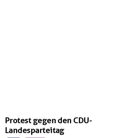
seit 2015 mit rassistischen Aussagen auf. So sagte er
damals unter anderem: „Die Gesetze macht bei […]
Protest gegen den CDU-
Landesparteitag