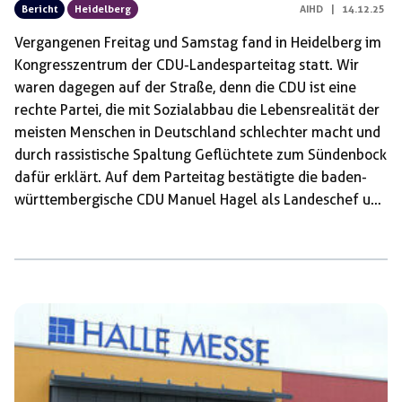
Bericht
Heidelberg
AIHD
|
14.12.25
Vergangenen Freitag und Samstag fand in Heidelberg im
Kongresszentrum der CDU-Landesparteitag statt. Wir
waren dagegen auf der Straße, denn die CDU ist eine
rechte Partei, die mit Sozialabbau die Lebensrealität der
meisten Menschen in Deutschland schlechter macht und
durch rassistische Spaltung Geflüchtete zum Sündenbock
dafür erklärt. Auf dem Parteitag bestätigte die baden-
württembergische CDU Manuel Hagel als Landeschef und
Spitzenkandidat für die kommende Landtagswahl, der im
März dieses Jahres bereits mit der Verwendung der Nazi-
Parole „Umweltschutz ist Heimatschutz“ auffiel.
Währenddessen beschloss die CDU als dominierende
Regierungspartei im Bundestag am Freitag nicht nur das
Rentenpaket, sondern auch die neue Wehrpflicht, und
dass Geflüchtete in Abschiebehaft keine
Pflichtanwält*innen mehr beigeordnet bekommen, weil
diese […]