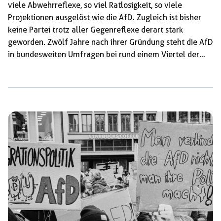
viele Abwehrreflexe, so viel Ratlosigkeit, so viele
Projektionen ausgelöst wie die AfD. Zugleich ist bisher
keine Partei trotz aller Gegenreflexe derart stark
geworden. Zwölf Jahre nach ihrer Gründung steht die AfD
in bundesweiten Umfragen bei rund einem Viertel der
Stimmen, teils sogar vor der Union. Wir haben es also mit
einem Paradox zu tun: Nie wurde so viel über
Gegenmittel gegen eine Partei nachgedacht, nie waren
sie so wirkungslos. Seit 2013 ist ein ganzes Arsenal an
Methoden im Umgang mit der AfD entstanden. Die einen
bauen Brandmauern, […]