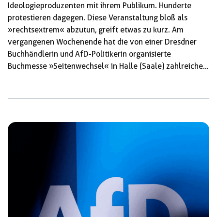
Ideologieproduzenten mit ihrem Publikum. Hunderte
protestieren dagegen. Diese Veranstaltung bloß als
»rechtsextrem« abzutun, greift etwas zu kurz. Am
vergangenen Wochenende hat die von einer Dresdner
Buchhändlerin und AfD-Politikerin organisierte
Buchmesse »Seitenwechsel« in Halle (Saale) zahlreiche
Verlage und Medienprojekte versammelt. Das Spektrum
der Aussteller und des Messeprogramms erstreckte sich
am Freitag und Sonnabend von ehemals
(links-)sozialdemokratischen Künstlern, die sich
mittlerweile als Krämer der Querfront verdingen, über
Nationalkonservative und Nationalromantiker bis hin zu
(krypto-)faschistischen und »identitären« Akteuren. Nach
Angaben der Veranstalterin Susanne Dagen,
kulturpolitische Sprecherin der AfD-Fraktion im Dresdner
Stadtrat, zählte die Messe mehr als 6.000 Besucherinnen
und Besucher sowie rund 70 Aussteller. […]