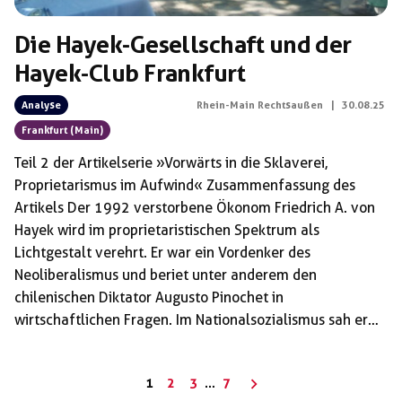
Die Hayek-Gesellschaft und der
Hayek-Club Frankfurt
Analyse
Rhein-Main Rechtsaußen
|
30.08.25
Frankfurt (Main)
Teil 2 der Artikelserie »Vorwärts in die Sklaverei,
Proprietarismus im Aufwind« Zusammenfassung des
Artikels Der 1992 verstorbene Ökonom Friedrich A. von
Hayek wird im proprietaristischen Spektrum als
Lichtgestalt verehrt. Er war ein Vordenker des
Neoliberalismus und beriet unter anderem den
chilenischen Diktator Augusto Pinochet in
wirtschaftlichen Fragen. Im Nationalsozialismus sah er
eine Ausprägung des Sozialismus. In den Vereinen und
Stiftungen, die heute Hayek im Namen tragen, erfährt
Seitennummerierung
1
2
3
…
7
sein politisches Wirken in der Regel keine Kritik. In der