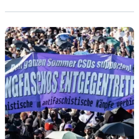
vom damaligen Bundeswehr-Generalinspekteur Klaus
Naumann, wurde die »nationale Interessenlage«
Deutschlands ins Zentrum der Sicherheitspolitik des
neuen Deutschlands gerückt. Von Naumann stammt der
Satz: »Es gibt zwei Währungen in der Welt:
wirtschaftliche Macht und die militärischen Mittel, sie
durchzusetzen« (laut Spiegel 3/93). Zu seiner Zeit wurde
[…]