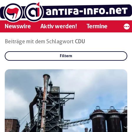
Zum
Inhalt
springen
Newswire
Aktiv werden!
Termine
Beiträge mit dem Schlagwort
CDU
Filtern
Rubriken:
Gruppen:
Regionen: