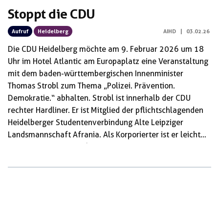
Stoppt die CDU
Aufruf
Heidelberg
AIHD
|
03.02.26
Die CDU Heidelberg möchte am 9. Februar 2026 um 18
Uhr im Hotel Atlantic am Europaplatz eine Veranstaltung
mit dem baden-württembergischen Innenminister
Thomas Strobl zum Thema „Polizei. Prävention.
Demokratie.“ abhalten. Strobl ist innerhalb der CDU
rechter Hardliner. Er ist Mitglied der pflichtschlagenden
Heidelberger Studentenverbindung Alte Leipziger
Landsmannschaft Afrania. Als Korporierter ist er leicht
durch seinen Schmiss (Narbe vom Fechten, die innerhalb
von Verbindungen als Statussymbol gilt) im Gesicht zu
erkennen. Als Landesinnenminister ist er unter anderem
für „innere Sicherheit“, Polizei, „Verfassungsschutz“ und
Ausländer*innen- und Asylrecht zuständig. Im
Themenbereich Flucht und Migration fällt Strobl schon