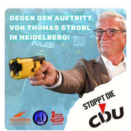
Spahn, soll die Erhöhung unterstützt haben, um neue
Richtungen auszuloten. Die Warnung der CDU-nahen
Konrad-Adenauer-Stiftung (KAS) vor einer Annäherung
an die »Alternative für Deutschland« (AfD) ist bei der
Union offenbar auf Missbilligung gestoßen. Angebot zur
Kooperation Die […]