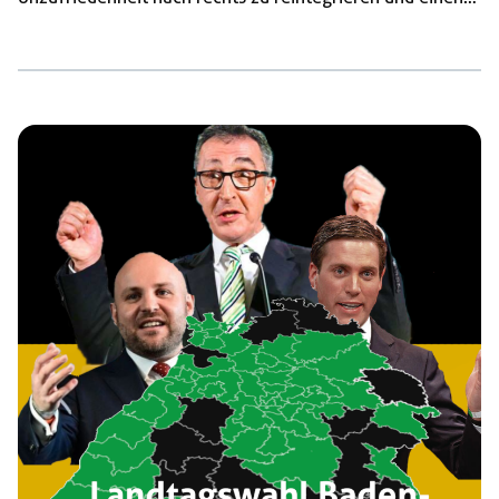
autoritäreren Kapitalismus politisch abzusichern.
Zugleich trägt sie das Potential in sich, sich zu einer offen
faschistischen Partei zu entwickeln. Was soll man der
AfD politisch wirksam entgegensetzen? Diese Frage ist
alles andere als einfach zu beantworten, hilfreich ist
aber sicherlich nicht, sich mit bloßer Skandalisierung zu
begnügen oder auf Verteidigung des Status quo zu
setzen. […]