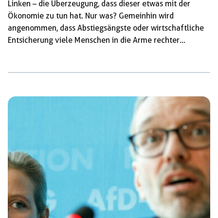
Linken – die Überzeugung, dass dieser etwas mit der
Ökonomie zu tun hat. Nur was? Gemeinhin wird
angenommen, dass Abstiegsängste oder wirtschaftliche
Entsicherung viele Menschen in die Arme rechter
Parteien treiben. Im Umkehrschluss wird daher im Sinne
einer »antifaschistischen Wirtschaftspolitik« gefordert,
die soziale Sicherung zu stärken, um so dem Rechtstrend
die Grundlage zu entziehen. Eine gute Idee – die
allerdings einen wesentlichen Faktor vernachlässigt: die
regierenden Parteien der Mitte, die mit ihrem Programm
[…]