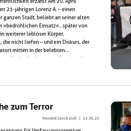
fentlichkeit erzählt Am 20. April
en 21-jährigen Lorenz A. – einen
 ganzen Stadt, beliebt an seiner alten
m »bedrohlichen Einsatz« , später von
in weiterer lebloser Körper,
die nicht liefen – und ein Diskurs, der
Tatort mitten in der belebten
ntzündet. In den ersten Stunden des
 diskoähnliche Bar. Ihm wird der Einlass
he zum Terror
Hendrik Lasch (nd)
|
22.01.25
Besetzung für Verfassungsgremium