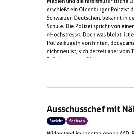
Medien und die rassismuskritische Öf
erschießt ein Oldenburger Polizist d
Schwarzen Deutschen, bekannt in der
Schule. Die Polizei spricht von eine
»Hochstress«. Doch was bleibt, ist e
Polizeikugeln von hinten, Bodycams, 
nicht neu ist, sich derzeit aber vom 
Fußgängerzone Oldenburgs aus neu e
Ostersonntags will Lorenz A. in eine
verweigert, angeblich […]
Ausschusschef mit Nä
Bericht
Sachsen
Widerstand im Landtag gegen AfD-