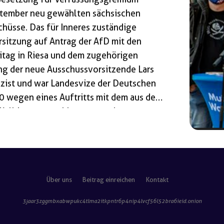
ptember neu gewählten sächsischen
chüsse. Das für Inneres zuständige
rsitzung auf Antrag der AfD mit den
itag in Riesa und dem zugehörigen
ung der neue Ausschussvorsitzende Lars
izist und war Landesvize der Deutschen
0 wegen eines Auftritts mit dem aus der
 Kalbitz ausgeschlossen wurde. 2022
e. Kuppi ist einer von vier
r aktuellen Wahlperiode. Die Partei
Über uns
Beitrag einreichen
Kontakt
3jaar3zggmbxabwpukc4tlma2itkpntr6p4nip4lvcf56l52bra6ieid
.onion