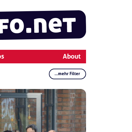
ps
About
...mehr Filter
Rubriken:
Regionen:
Gruppen:
Schlagwörter:
Deu
tsch
e Po