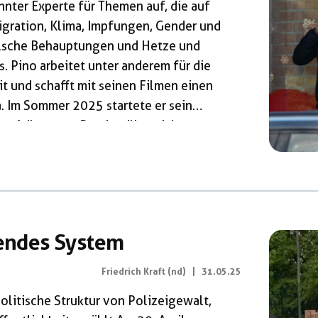
annter Experte für Themen auf, die auf
igration, Klima, Impfungen, Gender und
alsche Behauptungen und Hetze und
. Pino arbeitet unter anderem für die
it und schafft mit seinen Filmen einen
 Im Sommer 2025 startete er sein
s Adlerauge. Damit will er sich nun
Buchmesse SeitenWechsel Am
r […]
zendes System
Friedrich Kraft (nd)
|
31.05.25
olitische Struktur von Polizeigewalt,