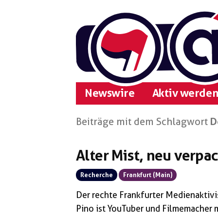
Zum
Inhalt
springen
Newswire
Aktiv werden
Beiträge mit dem Schlagwort
D
Alter Mist, neu verpa
Recherche
Frankfurt (Main)
Der rechte Frankfurter Medienaktiv
Pino ist YouTuber und Filmemacher m