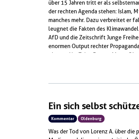
über 15 Jahren tritt er als selbstern
der rechten Agenda stehen: Islam, M
manches mehr. Dazu verbreitet er f
leugnet die Fakten des Klimawandels
AfD und die Zeitschrift Junge Freihe
enormen Output rechter Propaganda.
eigenes YouTube-Format Marco Pino’
politisch »austoben«. Die rechte 
Wochenende des 8. und 9. Novembe
Ein sich selbst schüt
Kommentar
Oldenburg
Was der Tod von Lorenz A. über die p