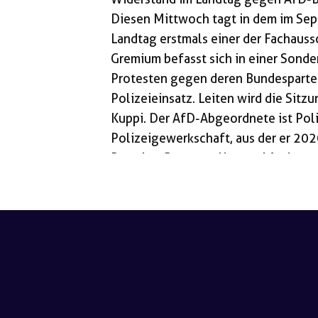
Diesen Mittwoch tagt in dem im Se
Landtag erstmals einer der Fachauss
Gremium befasst sich in einer Sonde
Protesten gegen deren Bundesparte
Polizeieinsatz. Leiten wird die Sitz
Kuppi. Der AfD-Abgeordnete ist Pol
Polizeigewerkschaft, aus der er 202
Partei geflogenen Neonazi Andreas
ging er mit Querdenkern auf die Straß
Ausschussvorsitzenden der AfD in de
wird in Sachsen […]