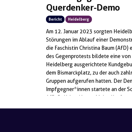
Querdenker-Demo
Bericht
Heidelberg
Am 12. Januar 2023 sorgten Heidelbe
Störungen im Ablauf einer Demonst
die Faschistin Christina Baum (AfD)
des Gegenprotests bildete eine von d
Heidelberg ausgerichtete Kundgebu
dem Bismarckplatz, zu der auch zahlr
Gruppen aufgerufen hatten. Der Dem
Impfgegner*innen startete an der 
AfD-Politiker*innen Malte Kaufmann
angeführt. Wie offen für rechtes Ge
Demokratie und Aufklärung“ ist, wurd
erst kürzlich wegen Volksverhetzun
Abschluss wieder […]