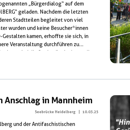
sogenannten „Bürgerdialog“ auf dem
lBERG“ geladen. Nachdem die letzten
deren Stadtteilen begleitet von viel
ster wurden und keine Besucher*innen
Gestalten kamen, erhoffte sie sich, in
here Veranstaltung durchführen zu
xberg sind die Stadtteile, in denen die
hsten Ergebnisse einfahren konnte. Dies
politik und multiplen Krisen im
igen zu […]
m Anschlag in Mannheim
Seebrücke Heidelberg
|
10.03.25
berg und der Antifaschistischen