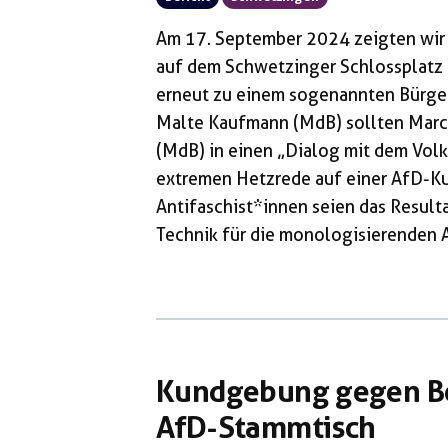
Am 17. September 2024 zeigten wi
auf dem Schwetzinger Schlossplatz a
erneut zu einem sogenannten Bürger
Malte Kaufmann (MdB) sollten Marc
(MdB) in einen „Dialog mit dem Volk“
extremen Hetzrede auf einer AfD-K
Antifaschist*innen seien das Result
Technik für die monologisierenden 
Rhein-Neckar-Region berüchtigte re
AfD-nahen, aus der „Antihygienisti
„Initiative für Demokratie und Aufk
eigenständige Liste bei der letzte
Kundgebung gegen Be
AfD-Stammtisch