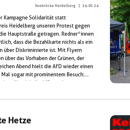
Seebrücke Heidelberg
|
29.05.24
r Kampagne Solidarität statt
reis Heidelberg unseren Protest gegen
 die Hauptstraße getragen. Redner*innen
ich, dass die Bezahlkarte nichts als ein
über Diskriminierte ist. Mit Flyern
n über das Vorhaben der Grünen, der
eichen Abend hielt die AfD wieder einen
s Mal sogar mit prominentem Besuch:
en bemüht sich die AfD aus Angst vor
t dieser Stammtische geheimzuhalten. Um
hnlich wie bei geheimen Neonazi-Treffen
te Hetze