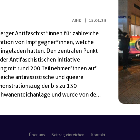
AIHD
|
15.01.23
rger Antifaschist*innen für zahlreiche
ration von Impfgegner*innen, welche
 eingeladen hatten. Den zentralen Punkt
er Antifaschistischen Initiative
ng mit rund 200 Teilnehmer*innen auf
eiche antirassistische und queere
onstrationszug der bis zu 130
Schwanenteichanlage und wurde von den
, Christina Baum und Dieter Krieger
dankengut die sogenannte „Initiative für
e schon hier sehr deutlich – dass der
g verurteilte Ralph Bühler zum
Über uns
Beitrag einreichen
Kontakt