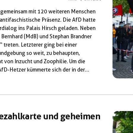
r gemeinsam mit 120 weiteren Menschen
ntifaschistische Präsenz. Die AfD hatte
dialog ins Palais Hirsch geladen. Neben
 Bernhard (MdB) und Stephan Brandner
 treten. Letzterer ging bei einer
undgebung so weit, zu behaupten,
at von Inzucht und Zoophilie. Um die
AfD-Hetzer kümmerte sich der in der
chte Aktivist Siamak Bozcheloi, der dem
schen Aktion“ entstandenen Verein
lärung“ (IDA) angehört, deren
n Kommunalwahl […]
zahlkarte und geheimen