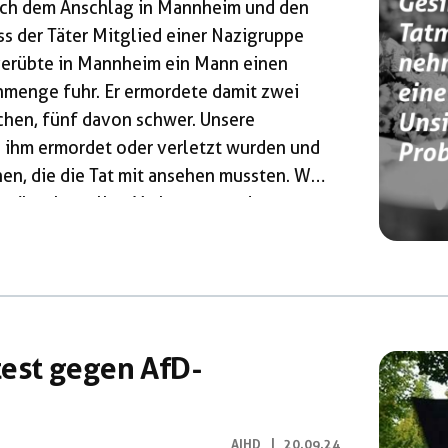
nach dem Anschlag in Mannheim und den
ss der Täter Mitglied einer Nazigruppe
verübte in Mannheim ein Mann einen
nmenge fuhr. Er ermordete damit zwei
hen, fünf davon schwer. Unsere
n ihm ermordet oder verletzt wurden und
en, die die Tat mit ansehen mussten. Wir
d wünschen allen Verletzten und
zt sind wir auch über die rassistische
est gegen AfD-
AIHD
|
20.09.24