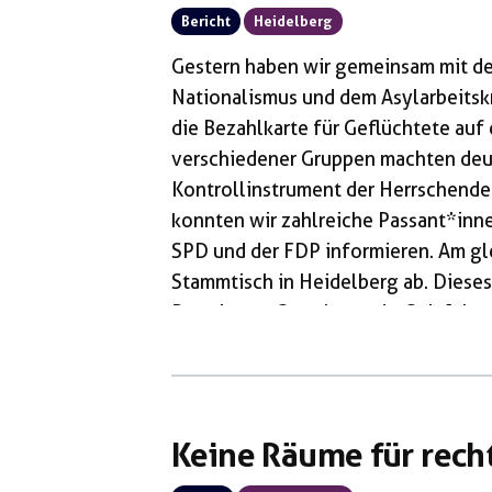
Bericht
Heidelberg
Gestern haben wir gemeinsam mit de
Nationalismus und dem Asylarbeitsk
die Bezahlkarte für Geflüchtete auf
verschiedener Gruppen machten deutl
Kontrollinstrument der Herrschenden 
konnten wir zahlreiche Passant*inne
SPD und der FDP informieren. Am gl
Stammtisch in Heidelberg ab. Diese
Beatrix von Storch war da. Seit Jahr
antifaschistischem Protest, den Or
den Ort zu erfahren, muss mensch ä
[…]
Keine Räume für rech