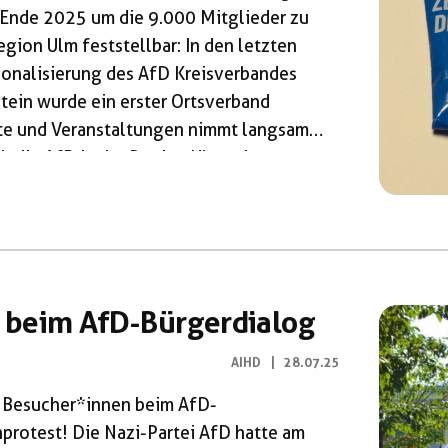
nde 2025 um die 9.000 Mitglieder zu
egion Ulm feststellbar: In den letzten
ionalisierung des AfD Kreisverbandes
stein wurde ein erster Ortsverband
te und Veranstaltungen nimmt langsam
ch die AfD in der Region Ulm sehr
cht, wer genau im Vorstand des
rden viele […]
 beim AfD-Bürgerdialog
AIHD
|
28.07.25
um Besucher*innen beim AfD-
nprotest! Die Nazi-Partei AfD hatte am