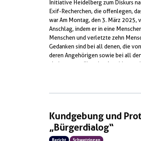
Initiative Heidelberg zum Diskurs 
Exif-Recherchen, die offenlegen, da
war Am Montag, den 3. März 2025, 
Anschlag, indem er in eine Mensche
Menschen und verletzte zehn Mensc
Gedanken sind bei all denen, die vo
deren Angehörigen sowie bei all den
sind entsetzt über den Anschlag un
Traumatisierten gute Heilung. Entset
Hetze, die kurz […]
Kundgebung und Prot
„Bürgerdialog“
Bericht
Schwetzingen