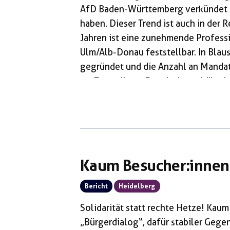
AfD Baden-Württemberg verkündet E
haben. Dieser Trend ist auch in der R
Jahren ist eine zunehmende Profess
Ulm/Alb-Donau feststellbar. In Blau
gegründet und die Anzahl an Manda
zu. Trotz dieser Entwicklung, hält si
bedeckt – jahrelang wurde verheimli
Kreisverbandes ist und bis heute we
Kaum Besucher:innen
Bericht
Heidelberg
Solidarität statt rechte Hetze! Ka
„Bürgerdialog“, dafür stabiler Gege