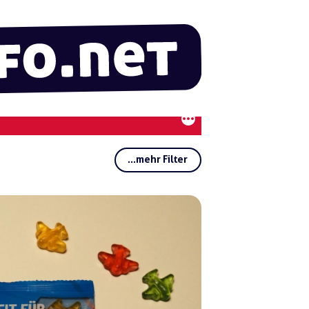
...mehr Filter
Rubriken:
Regionen:
Gruppen:
Schlagwörter:
Malt
e Ka
ufm
ann