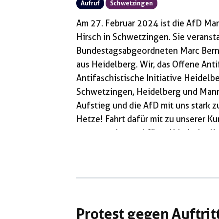
Aufruf
Schwetzingen
Am 27. Februar 2024 ist die AfD Man
Hirsch in Schwetzingen. Sie veranst
Bundestagsabgeordneten Marc Bernh
aus Heidelberg. Wir, das Offene Ant
Antifaschistische Initiative Heidelb
Schwetzingen, Heidelberg und Mann
Aufstieg und die AfD mit uns stark 
Hetze! Fahrt dafür mit zu unserer K
gegen rechts und für solidarische Kr
Kundgebung: Am 27.02. ist die AfD 
Palais Hirsch in Schwetzingen. Sie v
[…]
Protest gegen Auftritt