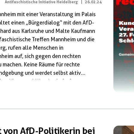
Antifaschistische Initiative Heidelberg
|
26.02.24
nheim mit einer Veranstaltung im Palais
altet einen „Bürgerdialog“ mit den AfD-
ard aus Karlsruhe und Malte Kaufmann
ifaschistische Treffen Mannheim und die
erg, rufen alle Menschen in
heim auf, sich gegen den rechten
zu machen. Keine Räume für rechte
undgebung und werdet selbst aktiv
isenlösungen! Hier der Aufruf zur
Mannheim mit einer Veranstaltung im
eranstaltet einen Bürgerdialog. Dieser
 von AfD-Politikerin bei