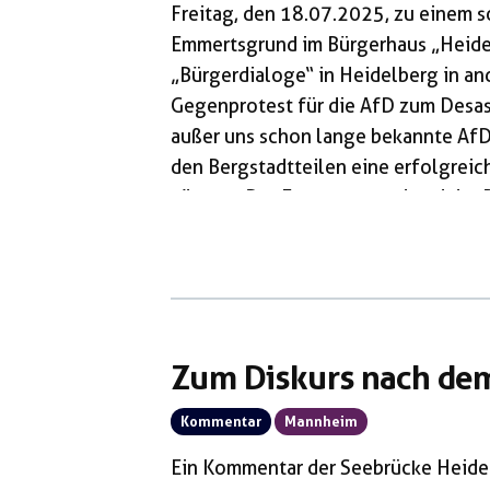
Freitag, den 18.07.2025, zu einem 
Emmertsgrund im Bürgerhaus „Heide
„Bürgerdialoge“ in Heidelberg in an
Gegenprotest für die AfD zum Desa
außer uns schon lange bekannte AfD-
den Bergstadtteilen eine erfolgreic
können. Der Emmertsgrund und der Bo
AfD bei den letzten Wahlen die höc
ist eine Folge von Sozialabbau, Spar
Kapitalismus, um die Profite der Wen
Zum Diskurs nach de
Kommentar
Mannheim
Ein Kommentar der Seebrücke Heidel