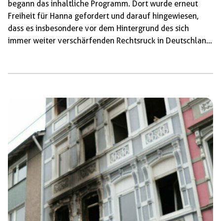
begann das inhaltliche Programm. Dort wurde erneut
Freiheit für Hanna gefordert und darauf hingewiesen,
dass es insbesondere vor dem Hintergrund des sich
immer weiter verschärfenden Rechtsruck in Deutschland
und auf der Welt ein Skandal ist, mit welchem Eifer
gegen engagierte Antifaschist*innen vorgegangen wird.
Nach dem Solikreis sprachen zwei Mütter von im Kontext
des Budapest-Komplex verfolgten Antifaschist*innen und
wiederholten, dass sie – jetzt erst recht – fest an der
Seite ihrer Kinder sowie aller kriminalisierten Antifas
stehen. Auch ein […]