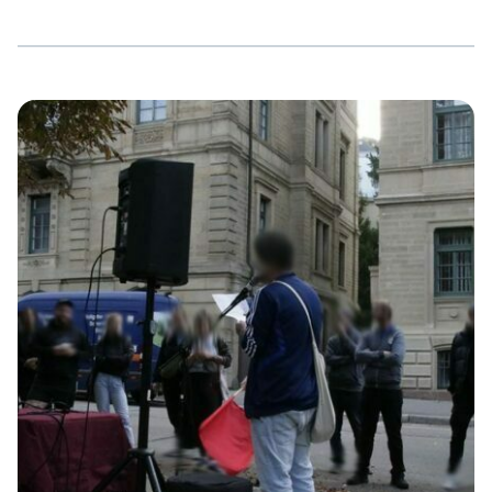
Linke. Es kam zu diversen Hausdurchsuchungen in
Stuttgart und drei Genoss:innen wurden in diesem
Zusammenhang verurteilt. Davon betroffen ist auch
unser Genosse Nico, dessen Haftantritt nun bevor steht.
Am 29. September 2023 folgte das Landgericht
Stuttgart der schwammigen Argumentation der
Staatsanwaltschaft und bestätigte die Strafe, die das
Amtsgericht bereits geurteilt hatte: 3 Jahre […]