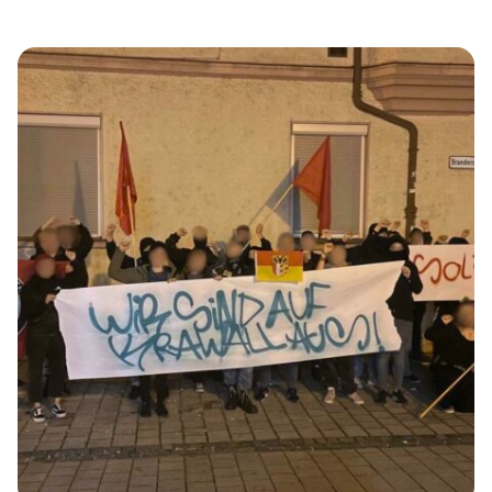
erfuhr einigen Zuspruch und Solidaritätsbekundungen
durch die Waiblinger Bevölkerung. Auch bestand das
Angebot Briefe an politische Gefangene zu schreiben,
welches ebenfalls genutzt wurde. Die ca. 30
solidarischen Prozessbegleiter:innen waren mit
Schikanen des Gerichts konfrontiert. So wurde vor
Betreten des Gerichtssaals von allen Zuschauer:innen die
Personalien aufgenommen, Taschen […]