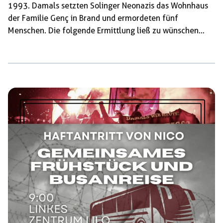
1993. Damals setzten Solinger Neonazis das Wohnhaus
der Familie Genç in Brand und ermordeten fünf
Menschen. Die folgende Ermittlung ließ zu wünschen
übrig. Brandschutt wurde nicht gesichert, Fingerabdrücke
wurden nicht genommen, Verhörprotokolle nicht
vollständig dokumentiert. Immerhin: 285 Zeugen und
Sachverständige waren angehört worden, als der Prozess
im Oktober 1995 sein Ende fand. Und beim
Brandanschlag im vergangenen Jahr? »Das Umfeld des
Täters wurde so gut wie gar nicht durchleuchtet«, sagte
Opferberater Jan-Robert Hildebrandt am […]