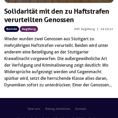
Solidarität mit den zu Haftstrafen
verurteilten Genossen
Bericht
Augsburg
OAT Augsburg
|
29.10.22
Wieder wurden zwei Genossen aus Stuttgart zu
mehrjährigen Haftstrafen verurteilt. Beiden wird unter
anderem eine Beteiligung an der Stuttgarter
Krawallnacht vorgeworfen. Die außergewöhnliche Art
der Verfolgung und Kriminalisierung zeigt deutlich: Wo
Widersprüche aufgezeigt werden und Gegenmacht
spürbar wird, setzt die herrschende Klasse alles daran,
Dynamiken sofort zu unterdrücken. Einer der Genossen
hat eine sehr starke politische Prozesserklärung
vorgetragen. Hier der Link
https://rotehilfestuttgart.noblogs.org/2022/10/24/1-
Über uns
Beitrag einreichen
Kontakt
urteil-zu-3-jahren-9-monaten-haft-alle-zur-
solikundgebung-am-26-10/ Eine Einschätzung zu der