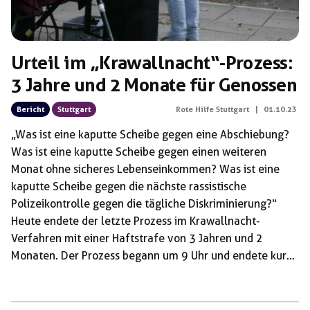
Urteil im „Krawallnacht“-Prozess:
3 Jahre und 2 Monate für Genossen
Bericht
Stuttgart
Rote Hilfe Stuttgart
|
01.10.23
„Was ist eine kaputte Scheibe gegen eine Abschiebung?
Was ist eine kaputte Scheibe gegen einen weiteren
Monat ohne sicheres Lebenseinkommen? Was ist eine
kaputte Scheibe gegen die nächste rassistische
Polizeikontrolle gegen die tägliche Diskriminierung?“
Heute endete der letzte Prozess im Krawallnacht-
Verfahren mit einer Haftstrafe von 3 Jahren und 2
Monaten. Der Prozess begann um 9 Uhr und endete kurz
nach 11 Uhr. Wie zu erwarten widersprach das Gericht zu
Beginn dem Antrag der Verteidigung einen neuen
Gutachter zu laden (siehe Bericht Tag 2 ) und bestätigte