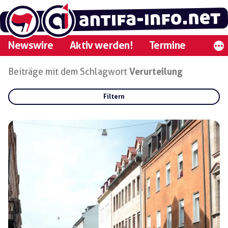
Zum
Inhalt
springen
Newswire
Aktiv werden!
Termine
Beiträge mit dem Schlagwort
Verurteilung
Filtern
Rubriken:
Gruppen:
Regionen: