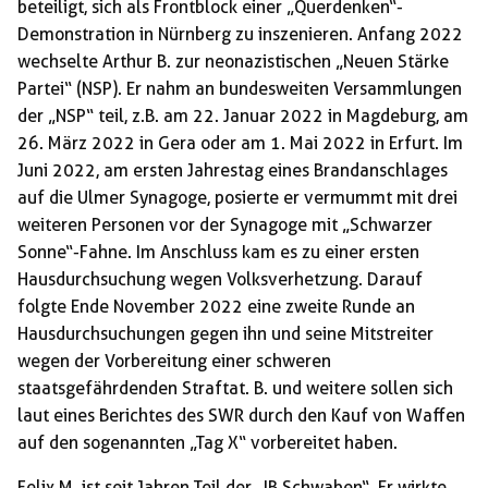
beteiligt, sich als Frontblock einer „Querdenken“-
Demonstration in Nürnberg zu inszenieren. Anfang 2022
wechselte Arthur B. zur neonazistischen „Neuen Stärke
Partei“ (NSP). Er nahm an bundesweiten Versammlungen
der „NSP“ teil, z.B. am 22. Januar 2022 in Magdeburg, am
26. März 2022 in Gera oder am 1. Mai 2022 in Erfurt. Im
Juni 2022, am ersten Jahrestag eines Brand­anschlages
auf die Ulmer Synagoge, posierte er vermummt mit drei
weiteren Personen vor der Synagoge mit „Schwarzer
Sonne“-Fahne. Im Anschluss kam es zu einer ersten
Hausdurchsuchung wegen Volksverhetzung. Darauf
folgte Ende November 2022 eine zweite Runde an
Hausdurchsuchungen gegen ihn und seine Mitstreiter
wegen der Vorbereitung einer schweren
staatsgefährdenden Straftat. B. und weitere sollen sich
laut eines Berichtes des SWR durch den Kauf von Waffen
auf den sogenannten „Tag X“ vorbereitet haben.
Felix M. ist seit Jahren Teil der „IB Schwaben“. Er wirkte