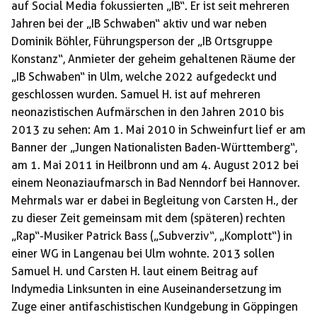
auf Social Media fokussierten „IB“. Er ist seit mehreren
Jahren bei der „IB Schwaben“ aktiv und war neben
Dominik Böhler, Führungsperson der „IB Ortsgruppe
Konstanz“, Anmieter der geheim gehaltenen Räume der
„IB Schwaben“ in Ulm, welche 2022 aufgedeckt und
geschlossen wurden. Samuel H. ist auf mehreren
neonazistischen Aufmärschen in den Jahren 2010 bis
2013 zu sehen: Am 1. Mai 2010 in Schweinfurt lief er am
Banner der „Jungen Nationalisten Baden-Württemberg“,
am 1. Mai 2011 in Heilbronn und am 4. August 2012 bei
einem Neonaziaufmarsch in Bad Nenndorf bei Hannover.
Mehrmals war er dabei in Begleitung von Carsten H., der
zu dieser Zeit gemeinsam mit dem (späteren) rechten
„Rap“-Musiker Patrick Bass („Subverziv“, „Komplott“) in
einer WG in Langenau bei Ulm wohnte. 2013 sollen
Samuel H. und Carsten H. laut einem Beitrag auf
Indymedia Linksunten in eine Auseinandersetzung im
Zuge einer antifaschistischen Kundgebung in Göppingen