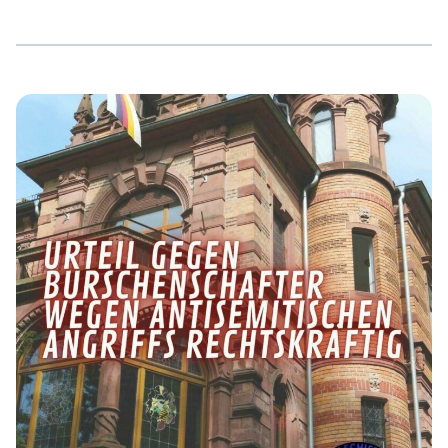
Sicherheitsbehörden nur halbherzig umgesetzt wurde.
Wir geben daher einen aktuellen Einblick in die
Strukturen des KRD im Rhein-Main-Gebiet. Betrug,
Hochstapelei und Antisemitismus Mit dem Königreich
Deutschland befassten sich in den vergangenen Jahren
etliche Zeitungen und Fernsehsendungen. Auch Rhein-
Main Rechtsaußen hat immer wieder darüber berichtet
(siehe weiterführende Links am Ende des Artikels). Das
[…]