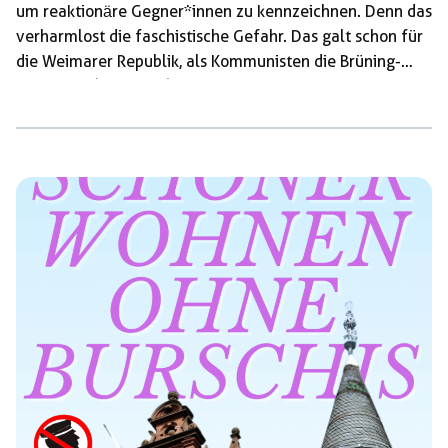
um reaktionӓre Gegner*innen zu kennzeichnen. Denn das
verharmlost die faschistische Gefahr. Das galt schon für
die Weimarer Republik, als Kommunisten die Brüning-
Regierung (1930–32) als faschistisch bezeichneten und
damit den Unterschied zwischen parlamentarischen und
diktatorischen Formen bürgerlicher Herrschaft
einebneten – und schlimmer noch, als sie die
Sozialdemokraten, mit denen sie ein antifaschistisches
Bündnis hätten bilden müssen, als »Sozialfaschisten«
bekämpften. Ähnliches taten auch die Sozialdemokraten,
als sie die Kommunisten als »rot lackierte […]