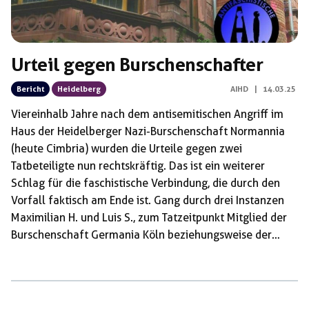
Urteil gegen Burschenschafter
Bericht
Heidelberg
AIHD
|
14.03.25
Viereinhalb Jahre nach dem antisemitischen Angriff im
Haus der Heidelberger Nazi-Burschenschaft Normannia
(heute Cimbria) wurden die Urteile gegen zwei
Tatbeteiligte nun rechtskräftig. Das ist ein weiterer
Schlag für die faschistische Verbindung, die durch den
Vorfall faktisch am Ende ist. Gang durch drei Instanzen
Maximilian H. und Luis S., zum Tatzeitpunkt Mitglied der
Burschenschaft Germania Köln beziehungsweise der
Burschenschaft Normannia Heidelberg, waren wegen
gefährlicher Körperverletzung in Tateinheit mit
Beleidigung zu Freiheitsstrafen von je acht Monaten
verurteilt worden. Die Strafen wurden zur Bewährung