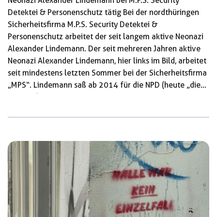
Neonazi Alexander Lindemann bei M.P.S. Security
Detektei & Personenschutz tätig Bei der nordthüringen
Sicherheitsfirma M.P.S. Security Detektei &
Personenschutz arbeitet der seit langem aktive Neonazi
Alexander Lindemann. Der seit mehreren Jahren aktive
Neonazi Alexander Lindemann, hier links im Bild, arbeitet
seit mindestens letzten Sommer bei der Sicherheitsfirma
„MPS“. Lindemann saß ab 2014 für die NPD (heute „die
Heimat“) im Kreistag Nordhausen. Er trat auch mit
antisemitischen und geschichtsrevisionistischen Reden
bei diversen neonazistischen Veranstaltungen auf, so z.B.
in Sondershausen bei einer NPD Veranstaltung oder 2015
einer Demo der Volksbewegung Nordthüringen. Weiterhin
war er Mitglied der gewalttätigen Hooligangruppe ndh-
city und besuchte mit der Aktionsgruppe Nordhausen
Veranstaltungen von Holocaustleugnenden. Dieser
umtriebige Neonazi soll […]