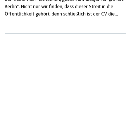
Berlin“. Nicht nur wir finden, dass dieser Streit in die
Öffentlichkeit gehört, denn schließlich ist der CV die
Kaderschmiede der Unionsparteien, so wie er früher die
des Zentrums war. Wir veröffentlichen die
„Vertreterunterlagen“ zur „Cartellversammlung“, die
Berichte zum „Studententag“ und das „Memorandum
Romanum“ – ein erzreaktionäres Traktat, das im
Cartellverband zu viel Streit führte. Wie in der Kirche
auch wird über sexuellen Missbrauch im CV geschwiegen,
wenn […]