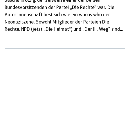
Sascha Krolzig, der zeitweise einer der beiden
Bundesvorsitzenden der Partei „Die Rechte“ war. Die
Autor:innenschaft liest sich wie ein who is who der
Neonaziszene. Sowohl Mitglieder der Parteien Die
Rechte, NPD (jetzt „Die Heimat“) und „Der III. Weg“ sind
vertreten, als auch ehemalige Mitglieder zahlreicher
inzwischen verbotener Parteien und Organisationen. Das
Magazin richtet sich ‚nach innen‘ – an eine aktivistische
Leser:innenschaft. Die NSH erschien bisher i.d.R
zweimonatlich, laut Eigenangabe mit einer Auflage von
1000 bis 1500 Exemplaren. Strategiedebatten in der
NSH Entsprechend der adressierten Leser:innenschaft ist
die NSH ein […]