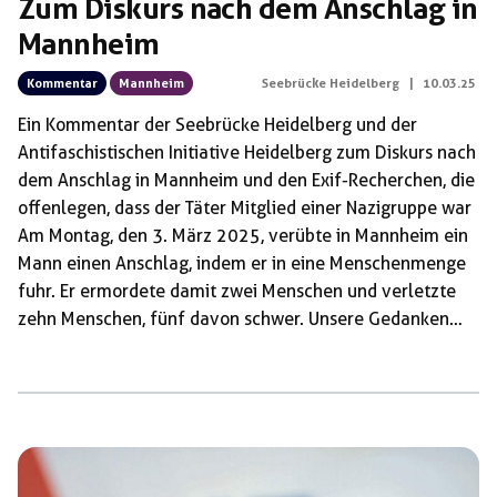
Zum Diskurs nach dem Anschlag in
Mannheim
Kommentar
Mannheim
Seebrücke Heidelberg
|
10.03.25
Ein Kommentar der Seebrücke Heidelberg und der
Antifaschistischen Initiative Heidelberg zum Diskurs nach
dem Anschlag in Mannheim und den Exif-Recherchen, die
offenlegen, dass der Täter Mitglied einer Nazigruppe war
Am Montag, den 3. März 2025, verübte in Mannheim ein
Mann einen Anschlag, indem er in eine Menschenmenge
fuhr. Er ermordete damit zwei Menschen und verletzte
zehn Menschen, fünf davon schwer. Unsere Gedanken
sind bei all denen, die von ihm ermordet oder verletzt
wurden und deren Angehörigen sowie bei all denen, die
die Tat mit ansehen mussten. Wir sind entsetzt über den
Anschlag und wünschen allen Verletzten und
Traumatisierten gute Heilung. Entsetzt sind wir auch über
die rassistische Hetze, die kurz […]