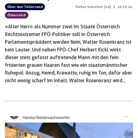
Über den Tellerrand
Stefan Schocher (nd)
|
26.10.24
Österreich
»Alter Herr« als Nummer zwei im Staate Österreich
Rechtsextremer FPÖ-Politiker soll in Österreich
Parlamentspräsident werden Nein, Walter Rosenkranz ist
kein Lauter. Und neben FPÖ-Chef Herbert Kickl wirkt
dieser stets gefasst auftretende Mann mit den fein
frisierten grauen Haaren fast wie ein staatsmännischer
Ruhepol: Anzug, Hemd, Krawatte, ruhig im Ton, dafür aber
nicht wenig scharf im Inhalt. Walter Rosenkranz wird
aller Voraussicht nach Österreichs nächster
Nationalratspräsident. Laut Verfassung ist das das zweite
Amt im Staat. Am Donnerstag wird bei der
konstituierenden Sitzung des neu gewählten Parlaments
über das Präsidium abgestimmt – also auch über
Rosenkranz. Bisher war es politische Praxis, dass die
stärkste Partei im Nationalrat auch dessen Präsidenten