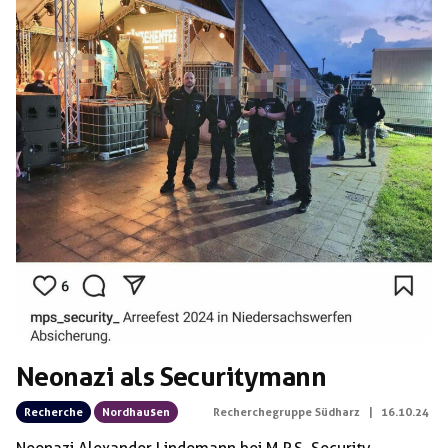
stellt – […]
Neonazi als Securitymann
Recherche
Nordhausen
Recherchegruppe Südharz
|
16.10.24