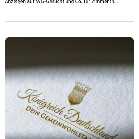
Anzeigen auf WG-Gesucht und Co. für Zimmer in
Männer-WGs in schicken Villen für deutlich
unterdurchschnittliche Mieten für einige Studenten als
Lösung. Doch bei Einzug erhalten sie nicht nur eine
Wohnung, sondern vor allem auch einen reaktionären
„Lebensbund“. Burschenschaften und andere
Studentenverbindungen nutzen die Wohnungsnot aktiv
zur Anwerbung neuer „Verbindungsbrüder“ aus. Im
folgenden Text nennen wir einige Gründe, warum du
nicht bei ihnen einziehen solltest. Rassistisch, sexistisch,
[…]