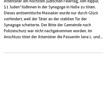
Attentäter am höchsten jüdischen Feiertag, Jom Kippur,
51 Juden*Jüdinnen in der Synagoge in Halle zu töten.
Dieses antisemitische Massaker wurde nur durch Glück
verhindert, weil der Täter an der stabilen Tür der
Synagoge scheiterte. Der Bitte der Gemeinde nach
Polizeischutz war nicht nachgekommen worden. Im
Anschluss tötet der Attentäter die Passantin Jana L. und
in einem nahegelegenen Dönerimbiss Kevin S. Auf seiner
Flucht versucht er weitere Menschen aus rassistischen
Gründe zu ermorden. Dabei streamt er den Anschlag live
und zeigt offen seine antisemitischen, rassistischen und
misogynen Überzeugungen. Die gesellschaftliche und
mediale Reaktion ist wie erwartet: Ein kurzer Aufschrei,
dann folgt die Abgrenzung: Das […]