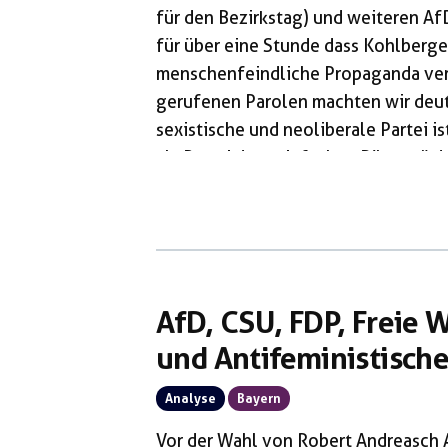
für den Bezirkstag) und weiteren A
für über eine Stunde dass Kohlberger
menschenfeindliche Propaganda ver
gerufenen Parolen machten wir deutli
sexistische und neoliberale Partei i
als Partei des „einfachen Bürgers“ da
Wahlprogramm der AfD ist ein Gesch
Besonders gefreut haben wir uns üb
AfD, CSU, FDP, Freie 
und Antifeministisch
Analyse
Bayern
Vor der Wahl von Robert Andreasch 