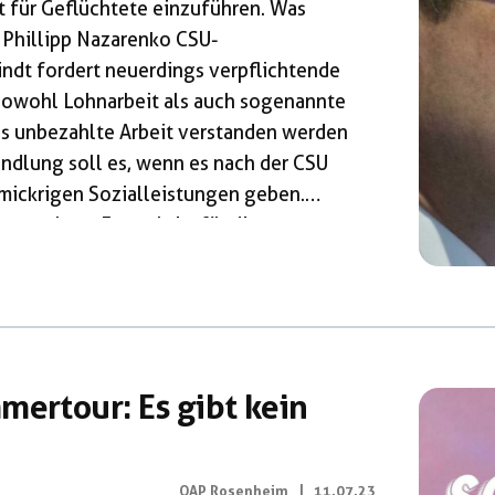
ht für Geflüchtete einzuführen. Was
 Phillipp Nazarenko CSU-
dt fordert neuerdings verpflichtende
 sowohl Lohnarbeit als auch sogenannte
ls unbezahlte Arbeit verstanden werden
ndlung soll es, wenn es nach der CSU
mickrigen Sozialleistungen geben.
nen echten Fortschritt für die
steckt dahinter ein ganz anderes Kalkül?
en Staates bzw. der EU mit
wurde erst auf dem „Flüchtlingsgipfel“
mertour: Es gibt kein
OAP Rosenheim
|
11.07.23