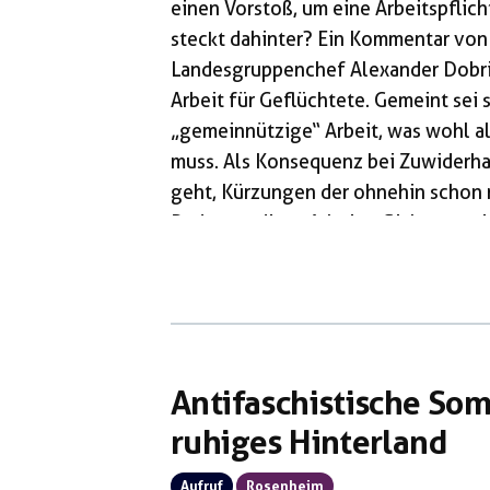
einen Vorstoß, um eine Arbeitspflic
steckt dahinter? Ein Kommentar von
Landesgruppenchef Alexander Dobrin
Arbeit für Geflüchtete. Gemeint sei
„gemeinnützige“ Arbeit, was wohl a
muss. Als Konsequenz bei Zuwiderha
geht, Kürzungen der ohnehin schon 
Bedeutet diese Arbeitspflicht nun ei
Integration von Geflüchteten, oder 
Aktuell wird der Umgang des deutsch
Geflüchteten zunehmend härter. So 
der Europäischen Union Anfang […]
Antifaschistische Som
ruhiges Hinterland
Aufruf
Rosenheim