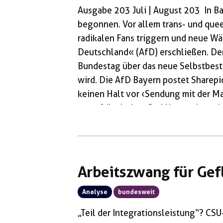
Ausgabe 203 Juli | August 203 In B
begonnen. Vor allem trans- und que
radikalen Fans triggern und neue Wä
Deutschland« (AfD) erschließen. Der 
Bundestag über das neue Selbstbe
wird. Die AfD Bayern postet Sharep
keinen Halt vor ‹Sendung mit der Ma
unterfränkischen Bad Neustadt an de
»Warntafeln« auf: »Kinder schützen
die AfD bei der Landtagswahl in Bay
Arbeitszwang für Gef
Analyse
bundesweit
„Teil der Integrationsleistung“? C