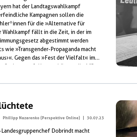
ayern hat der Landtagswahlkampf
erfeindliche Kampagnen sollen die
hler*innen für die »Alternative für
Wahlkampf fällt in die Zeit, in der im
stimmungsgesetz abgestimmt werden
ics wie »Transgender-Propaganda macht
us›«. Gegen das »Fest der Vielfalt« im
r Saale am 1. Juli 2023 hängte die AfD
! Genderirrsinn stoppen.« 2018 bekam
ern […]
lüchtete
Phillipp Nazarenko (Perspektive Online)
|
30.07.23
SU-Landesgruppenchef Dobrindt macht