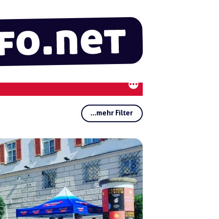
...mehr Filter
Rubriken:
Regionen:
Gruppen:
Schlagwörter:
CSU