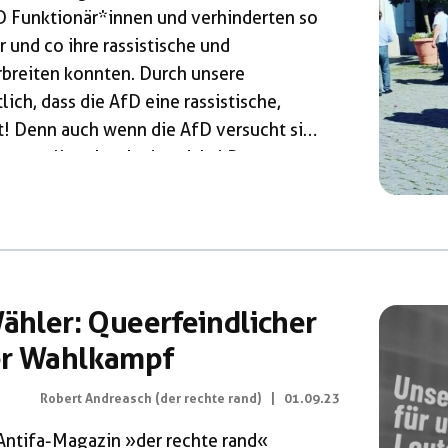
fD Funktionär*innen und verhinderten so
 und co ihre rassistische und
breiten konnten. Durch unsere
ch, dass die AfD eine rassistische,
st! Denn auch wenn die AfD versucht sich
rzustellen, ist sie das nicht! Das
enk für Superreiche und Konzerne!
er den großen Zuspruch der […]
Wähler: Queerfeindlicher
er Wahlkampf
Robert Andreasch (der rechte rand)
|
01.09.23
Antifa-Magazin »der rechte rand«