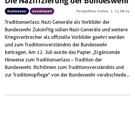
Die Nazifizierung der Bundeswehr
Kommentar
bundesweit
Perspektive Online
|
11.08.24
Traditionserlass: Nazi-Generäle als Vorbilder der
Bundeswehr Zukünftig sollen Nazi-Generäle und weitere
Kriegsverbrecher als offizielle Vorbilder geehrt werden
und zum Traditionsverständnis der Bundeswehr
beitragen. Am 12. Juli wurde das Papier „Ergänzende
Hinweise zum Traditionserlass – Tradition der
Bundeswehr. Richtlinien zum Traditionsverständnis und
zur Traditionspflege“ von der Bundeswehr verabschiedet.
Laut diesem soll auch überzeugten Faschisten des
Nationalsozialismus gedacht werden. Was ist der
Traditionserlass? Die erste Fassung des Traditionserlasses
der Bundeswehr wurde bereits 1965 veröffentlicht.
Damals sollte sie vor allem dazu dienen, der aus der
Wehrmacht entsprungenen Bundeswehr einen
einheitlichen „moralischen Kompass“ zu verleihen. Viele