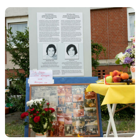
der Potsdamer Konferenz im Juli/August 1945, hatten sie
sich dazu einen gemeinsamen Handlungsrahmen
gegeben. Schon vor Kriegsende hatten die Alliierten
gemeinsam beschlossen, Naziaktivisten und »Suspect
Persons« aus dem öffentlichen Leben auszuschalten.
Später folgten gemeinsame Festlegungen auf […]