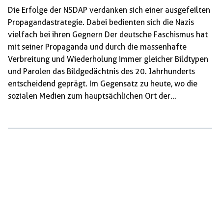
Die Erfolge der NSDAP verdanken sich einer ausgefeilten
Propagandastrategie. Dabei bedienten sich die Nazis
vielfach bei ihren Gegnern Der deutsche Faschismus hat
mit seiner Propaganda und durch die massenhafte
Verbreitung und Wiederholung immer gleicher Bildtypen
und Parolen das Bildgedächtnis des 20. Jahrhunderts
entscheidend geprägt. Im Gegensatz zu heute, wo die
sozialen Medien zum hauptsächlichen Ort der
Meinungsäußerungen geworden sind, beherrschten
zwischen 1933 und 1945 vornehmlich Plakate und
Anschläge die politische Medienlandschaft. Das
gesprochene Wort auf Veranstaltungen und
Kundgebungen kam hinzu. Das Radio steckte in den
Kinderschuhen, das Fernsehen war noch nicht entwickelt.
Anhand zahlreich vorhandener Quellen in Archiven und
Sammlungen kann ein fast lückenloses Bild der
Propagandastrategien des »Dritten Reiches« […]