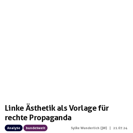
ehemalige hochrangige Generäle der Wehrmacht wurden
nach der scheinheiligen „Entnazifizierung“ in die 1955
neu gegründete Bundeswehr aufgenommen und […]
Linke Ästhetik als Vorlage für
rechte Propaganda
Analyse
bundesweit
Sylke Wunderlich (jW)
|
21.07.24