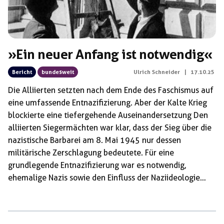
»Ein neuer Anfang ist notwendig«
Bericht
bundesweit
Ulrich Schneider
|
17.10.25
Die Alliierten setzten nach dem Ende des Faschismus auf
eine umfassende Entnazifizierung. Aber der Kalte Krieg
blockierte eine tiefergehende Auseinandersetzung Den
alliierten Siegermächten war klar, dass der Sieg über die
nazistische Barbarei am 8. Mai 1945 nur dessen
militärische Zerschlagung bedeutete. Für eine
grundlegende Entnazifizierung war es notwendig,
ehemalige Nazis sowie den Einfluss der Naziideologie
auszuschalten und einen politischen Neuanfang zu
starten. In den »politischen Grundsätzen für die
Besetzung des Deutschen Reiches«, verabschiedet auf