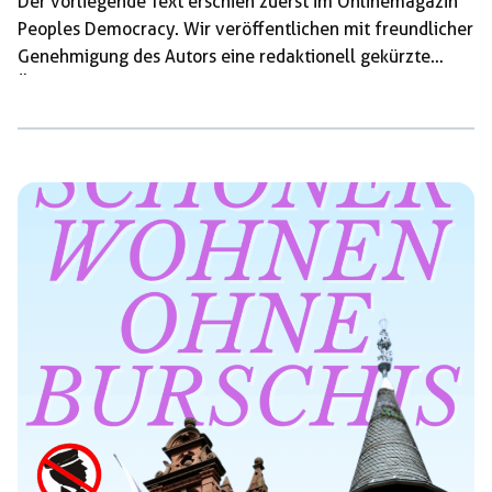
Der vorliegende Text erschien zuerst im Onlinemagazin
Peoples Democracy. Wir veröffentlichen mit freundlicher
Genehmigung des Autors eine redaktionell gekürzte
Übersetzung. (jW) Brasiliens Jair Bolsonaro und
Argentiniens Javier Milei wirken immer zornig. Sie
sprechen stets laut und aggressiv. Testosteron scheint
aus ihren Poren zu tropfen – ein toxischer Schweiß, der
sich über die gesamte Region ausgebreitet hat. Es wäre
leicht zu behaupten, dies sei die Wirkung von Donald
Trumps eigener Spielart des Neofaschismus. Doch die
extreme Rechte hat viel tiefere […]