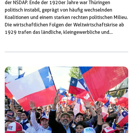
der NSDAP. Ende der 1920er Jahre war Thüringen
politisch instabil, geprägt von häufig wechselnden
Koalitionen und einem starken rechten politischen Milieu.
Die wirtschaftlichen Folgen der Weltwirtschaftskrise ab
1929 trafen das ländliche, kleingewerbliche und
protestantisch geprägte Land hart. In dieser Situation
gewann die NSDAP, die seit Mitte der 1920er Jahre
systematisch Ortsgruppen aufgebaut hatte,
überproportional an Zulauf. Besonders im Umfeld von
Handwerkern, Landwirten, Studenten und Teilen der
Beamtenschaft fand sie Resonanz. Die Landtagswahl von
1924 brachte keine Regierungsmehrheit und die
Nationalsozialisten trugen eine bürgerliche
Minderheitsregierung („Thüringer Ordnungsbund“) durch
Tolerierung mit. […]