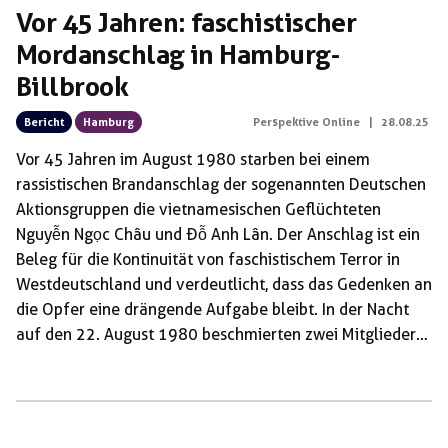
Vor 45 Jahren: faschistischer
Mordanschlag in Hamburg-
Billbrook
Bericht
Hamburg
Perspektive Online
|
28.08.25
Vor 45 Jahren im August 1980 starben bei einem
rassistischen Brandanschlag der sogenannten Deutschen
Aktionsgruppen die vietnamesischen Geflüchteten
Nguyễn Ngọc Châu und Đỗ Anh Lân. Der Anschlag ist ein
Beleg für die Kontinuität von faschistischem Terror in
Westdeutschland und verdeutlicht, dass das Gedenken an
die Opfer eine drängende Aufgabe bleibt. In der Nacht
auf den 22. August 1980 beschmierten zwei Mitglieder
der sogenannten Deutschen Aktionsgruppen – Sibylle
Vorderbrügge und Raimund Hörnle – die damalige
Geflüchtetenunterkunft in der Halskestraße in Hamburg-
Billbrook mit einer rassistischen Parole. Anschließend