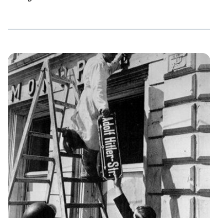
Männer-WGs in schicken Villen für deutlich
unterdurchschnittliche Mieten für einige Studenten als
Lösung. Doch bei Einzug erhalten sie nicht nur eine
Wohnung, sondern vor allem auch einen reaktionären
„Lebensbund“. Burschenschaften und andere
Studentenverbindungen nutzen die Wohnungsnot aktiv
zur Anwerbung neuer „Verbindungsbrüder“ aus. Im
folgenden Text nennen wir einige Gründe, warum du
nicht bei ihnen einziehen solltest. Rassistisch, sexistisch,
[…]