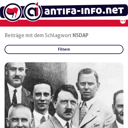
Zum
Inhalt
springen
Beiträge mit dem Schlagwort
NSDAP
Filtern
Rubriken:
Gruppen:
Regionen: