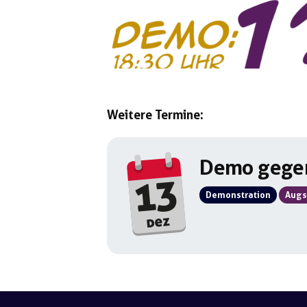
Weitere Termine:
Demo gegen
13
Demonstration
Augs
dez