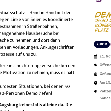
 Staatsschutz – Hand in Hand mit der
egen Linke vor. Seien es koordinierte
estnahmen in Straßenbahnen,
unangenehme Hausbesuche bei
 Wache zu nehmen und dort dann
Aufruf
en an Vorladungen, Anklageschriften
ozesse auf uns zu.
21. N
der Einschüchterungsversuche bei den
Offene
re Motivation zu nehmen, muss es halt
Gefun
Am 13
surdesten Situationen, bei denen 50
Polize
20-Personen Demo liefen!
Solida
ugsburg keinesfalls alleine da. Die