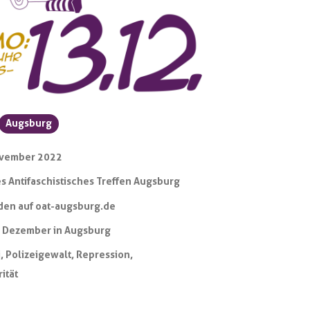
Augsburg
ovember 2022
s Antifaschistisches Treffen Augsburg
den auf oat-augsburg.de
. Dezember in Augsburg
i
,
Polizeigewalt
,
Repression
,
rität