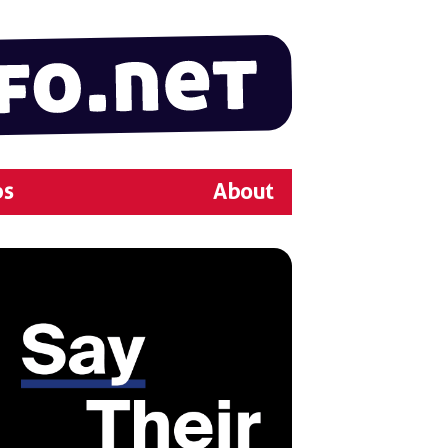
ps
About