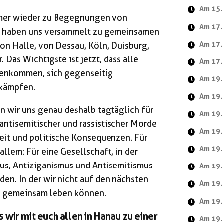
Am 15.
immer wieder zu Begegnungen von
Am 17.
r haben uns versammelt zu gemeinsamen
on Halle, von Dessau, Köln, Duisburg,
Am 17.
Das Wichtigste ist jetzt, dass alle
Am 17.
enkommen, sich gegenseitig
Am 19.
rkämpfen.
Am 19.
en wir uns genau deshalb tagtäglich für
Am 19.
antisemitischer und rassistischer Morde
Am 19.
eit und politische Konsequenzen. Für
Am 19.
llem: Für eine Gesellschaft, in der
us, Antiziganismus und Antisemitismus
Am 19.
den. In der wir nicht auf den nächsten
Am 19.
d gemeinsam leben können.
Am 19.
wir mit euch allen in Hanau zu einer
Am 19.