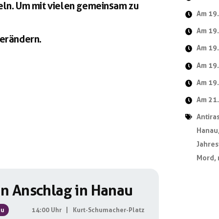
n. Um mit vielen gemeinsam zu
Am 19.
Am 19.
verändern.
Am 19.
Am 19.
Am 19.
Am 21.
Antira
Hanau
Jahres
Mord
,
n Anschlag in Hanau
au
14:00 Uhr
|
Kurt-Schumacher-Platz