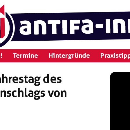
!
Termine
Hintergründe
Praxistip
hrestag des
Anschlags von