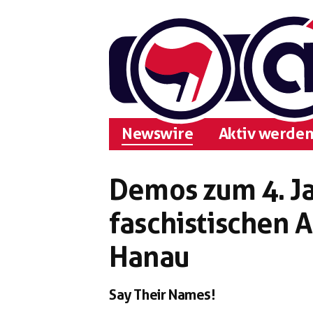
Zum
Inhalt
springen
Newswire
Aktiv werden
Demos zum 4. Ja
faschistischen 
Hanau
Say Their Names!