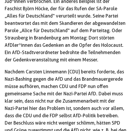
Jüd*innen verbrochen. Ein anderes Beispiel ist der
Faschist Björn Höcke, der für das Rufen der SA-Parole
„Alles für Deutschland“ verurteilt wurde. Seine Partei
beantwortet das mit dem Skandieren der abgewandelten
Parole „Alice für Deutschland“ auf dem Parteitag. Oder
Strausberg in Brandenburg am Montag: Dort störten
AfDler*innen das Gedenken an die Opfer des Holocaust.
Ein AfD-Stadtverordneter bedrohte die Teilnehmenden
der Gedenkveranstaltung mit einem Messer.
Nachdem Carsten Linnemann (CDU) bereits forderte, das
Nazi-Bashing gegen die AfD und das Brandmauergerede
müsse aufhören, machen CDU und FDP nun offen
gemeinsame Sache mit der Nazi-Partei AfD. Dabei muss
klar sein, dass nicht nur die Zusammenarbeit mit der
Nazi-Partei hier das Problem ist, sondern auch vor allem,
dass die CDU und die FDP selbst AfD-Politik betreiben.
Der Beschluss wäre nicht weniger schlimm, hätten SPD
und Grüne zugestimmt und die AfD nicht, wie z. B. bei den