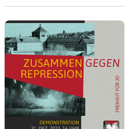
verhafteten Antifaschist:innen am Tag X. Zu nennen sind
auch die kürzlich gesprochenen Urteile im
Krawallnachtsverfahren oder die massive Repression
gegen die Klimabewegung in Form von Verbotsverfahren
und medialer Hetze. Zuletzt war es vor allem die
palästinensische Bewegung, wie z.B. die
Gefangenensolidaritätsorganisation Samidoun, die vom
Staat ins Visier […]