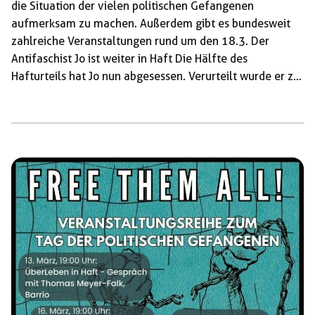
die Situation der vielen politischen Gefangenen
aufmerksam zu machen. Außerdem gibt es bundesweit
zahlreiche Veranstaltungen rund um den 18.3. Der
Antifaschist Jo ist weiter in Haft Die Hälfte des
Hafturteils hat Jo nun abgesessen. Verurteilt wurde er zu
4,5 Jahren Haft im Nachgang einer Auseinandersetzung
mit Faschisten der Scheingewerkschaft „Zentrum“ am
Rande einer Querdenken-Demonstration in Stuttgart.
Knäste dienen der kapitalistischen Gesellschaft als
Instrument zur Verteidigung und Aufrechterhaltung
dieser Verhältnisse. Wer die Herrschafts- und
Eigentumsverhältnisse missachtet oder gar verändern
möchte, wird weggesperrt. Der Knast hat dabei […]