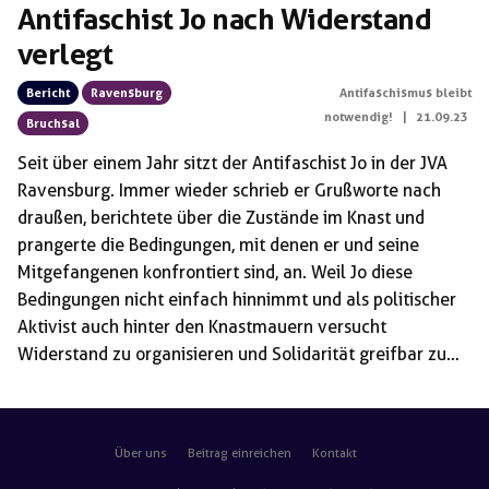
Antifaschist Jo nach Widerstand
verlegt
Bericht
Ravensburg
Antifaschismus bleibt
notwendig!
|
21.09.23
Bruchsal
Seit über einem Jahr sitzt der Antifaschist Jo in der JVA
Ravensburg. Immer wieder schrieb er Grußworte nach
draußen, berichtete über die Zustände im Knast und
prangerte die Bedingungen, mit denen er und seine
Mitgefangenen konfrontiert sind, an. Weil Jo diese
Bedingungen nicht einfach hinnimmt und als politischer
Aktivist auch hinter den Knastmauern versucht
Widerstand zu organisieren und Solidarität greifbar zu
machen, soll er nun am Donnerstag in die JVA Bruchsal
verlegt werden. Begründet wird das offiziell damit, er
würde seine Mitgefangenen negativ beeinflussen,
Über uns
Beitrag einreichen
Kontakt
dadurch kippe u.a die Stimmung in der JVA Ravensburg.