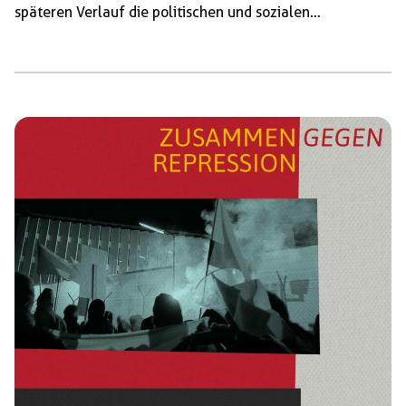
späteren Verlauf die politischen und sozialen
Gefangenen gegrüßt. Die Tradition der
Silvesterspaziergänge zu den Knästen geht auf die
Solidarität mit den Gefangenen aus RAF und militantem
Widerstand in den 80er Jahren zurück. Bereits am 29.
Dezember zogen 100 Genoss:innen vor die JVA im
Stuttgarter Stadtteil Stammheim, um die dort
inhaftierten kurdischen Aktivisten Merdan, Mazlum Ali
und die anderen Insassen zu grüßen. Zeitgleich […]