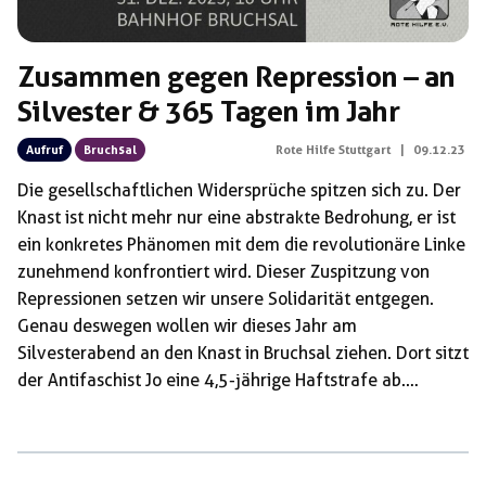
Zusammen gegen Repression – an
Silvester & 365 Tagen im Jahr
Aufruf
Bruchsal
Rote Hilfe Stuttgart
|
09.12.23
Die gesellschaftlichen Widersprüche spitzen sich zu. Der
Knast ist nicht mehr nur eine abstrakte Bedrohung, er ist
ein konkretes Phänomen mit dem die revolutionäre Linke
zunehmend konfrontiert wird. Dieser Zuspitzung von
Repressionen setzen wir unsere Solidarität entgegen.
Genau deswegen wollen wir dieses Jahr am
Silvesterabend an den Knast in Bruchsal ziehen. Dort sitzt
der Antifaschist Jo eine 4,5-jährige Haftstrafe ab.
Stellvertretend für alle politischen Gefangenen möchten
wir ihm – über die Knastmauern hinweg – unsere
solidarischen Grüße senden und kämpferisch in das Jahr