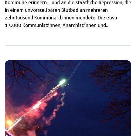
Kommune erinnern – und an die staatliche Repression, die
in einem unvorstellbaren Blutbad an mehreren
zehntausend Kommunard:innen mündete. Die etwa
13.000 Kommunist:innen, Anarchist:innen und
Sozialist:innen, die nicht abgeschlachtet wurden,
landeten in dunklen Kerkern – in den meisten Fällen
lebenslänglich. Trotzdem: Dieser historische
Referenzpunkt darf nicht nur als eine von staatlichen
Repressionsorganen gefeierte Niederlage auf ganzer
Linie verinnerlicht werden. Stattdessen zeugt er „auf der
richtigen Seite der Barrikade“ auch von einem kollektiven
Aufbruch, von einem massenhaften Versuch, alle […]