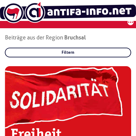
Zum
Inhalt
springen
Beiträge aus der Region
Bruchsal
Filtern
Rubriken:
Gruppen:
Regionen:
Bruchsal